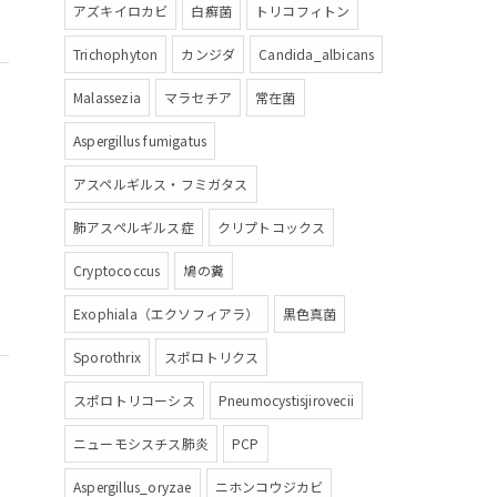
アズキイロカビ
白癬菌
トリコフィトン
Trichophyton
カンジダ
Candida_albicans
Malassezia
マラセチア
常在菌
Aspergillus fumigatus
アスペルギルス・フミガタス
肺アスペルギルス症
クリプトコックス
Cryptococcus
鳩の糞
Exophiala（エクソフィアラ）
黒色真菌
Sporothrix
スポロトリクス
スポロトリコーシス
Pneumocystisjirovecii
ニューモシスチス肺炎
PCP
Aspergillus_oryzae
ニホンコウジカビ