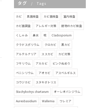
タグ
Tags
カビ
真菌検査
カビ菌検査
室内検査
カビ菌調査
アレルギー対策
建物のカビ検査
くしゃみ
鼻水
咳
Cladosporium
クラドスポリウム
クロカビ
黒カビ
アルテルナリア
ススカビ
カビ対策
フサリウム
アカカビ
ピンクぬめり
ペニシリウム
アオカビ
アスペルギルス
コウジカビ
スタキボトリス
Stachybotrys chartarum
オーレオバシジウム
Aureobasidium
Wallemia
ワレミア