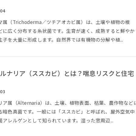
/04
属（Trichoderma／ツチアオカビ属）は、土壌や植物の根
どに広く分布する糸状菌です。生育が速く、成熟すると鮮やか
生子を大量に形成します。自然界では有機物の分解や植...
ルナリア（ススカビ）とは？喘息リスクと住宅
/03
ア属（Alternaria）は、土壌、植物表面、枯葉、農作物など
る暗色真菌です。一般には「ススカビ」と呼ばれ、屋外空気中
菌アレルゲンとして知られています。湿った窓周辺...