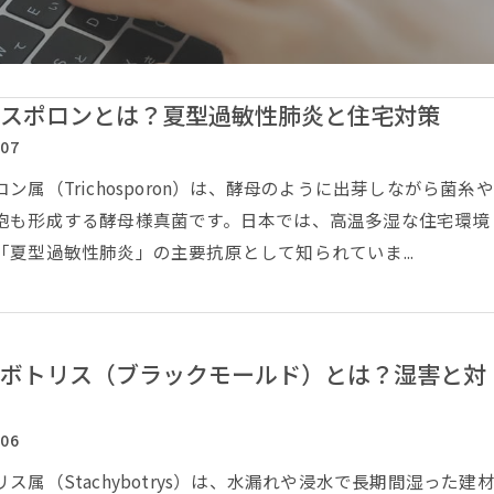
スポロンとは？夏型過敏性肺炎と住宅対策
/07
ン属（Trichosporon）は、酵母のように出芽しながら菌糸や
胞も形成する酵母様真菌です。日本では、高温多湿な住宅環境
「夏型過敏性肺炎」の主要抗原として知られていま...
ボトリス（ブラックモールド）とは？湿害と対
/06
ス属（Stachybotrys）は、水漏れや浸水で長期間湿った建