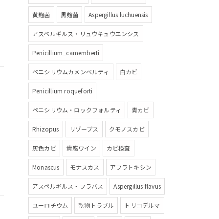
黄麹菌
黒麹菌
Aspergillus luchuensis
アスペルギルス・リュウキュウエンシス
Penicillium_camemberti
ペニシリウムカメンベルティ
白カビ
Penicillium roqueforti
ペニシリウム・ロックフォルティ
青カビ
Rhizopus
リゾープス
クモノスカビ
灰色カビ
貴腐ワイン
カビ検査
Monascus
モナスカス
アフラトキシン
アスペルギルス・フラバス
Aspergillus flavus
ユーロチウム
乾物トラブル
トリコデルマ