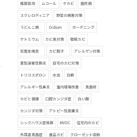
椎茸栽培
ムコール
ケカビ
菌核病
スクレロティニア
野菜の病害対策
うどんこ病
Oidium
ガーデニング
ケトミウム
カビ臭対策
壁紙カビ
気管支喘息
カビ胞子
アレルゲン対策
夏型過敏性肺炎
自宅のカビ対策
トリコスポロン
水虫
白癬
アレルギー性鼻炎
室内環境改善
真菌球
カビと健康
口腔カンジダ症
白い膜
カンジダ対策
アトピー性皮膚炎
シックハウス症候群
MVOC
住宅内のカビ
外耳道真菌症
食品カビ
クローゼット収納