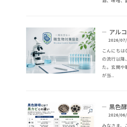
酒、味噌、
アルコ
2026/07
こんにちは
の流行以降
た。玄関や
が当...
黒色酵
2026/06
みなさま、