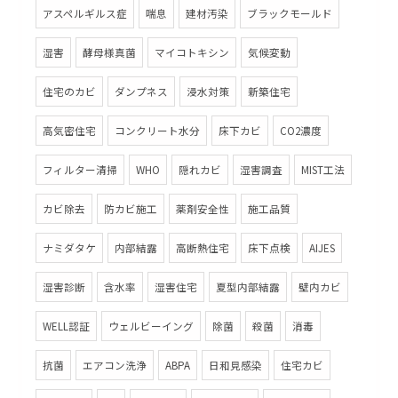
アスペルギルス症
喘息
建材汚染
ブラックモールド
湿害
酵母様真菌
マイコトキシン
気候変動
住宅のカビ
ダンプネス
浸水対策
新築住宅
高気密住宅
コンクリート水分
床下カビ
CO2濃度
フィルター清掃
WHO
隠れカビ
湿害調査
MIST工法
カビ除去
防カビ施工
薬剤安全性
施工品質
ナミダタケ
内部結露
高断熱住宅
床下点検
AIJES
湿害診断
含水率
湿害住宅
夏型内部結露
壁内カビ
WELL認証
ウェルビーイング
除菌
殺菌
消毒
抗菌
エアコン洗浄
ABPA
日和見感染
住宅カビ