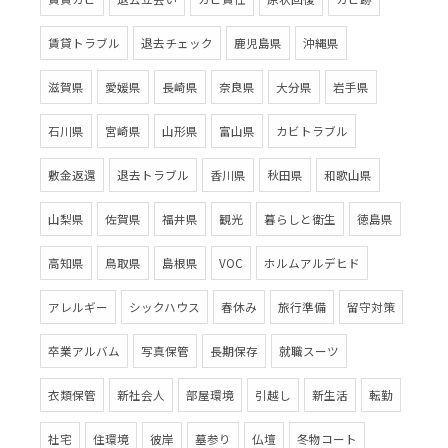
賃貸トラブル
退去チェック
鹿児島県
沖縄県
滋賀県
愛媛県
長崎県
奈良県
大分県
岩手県
石川県
宮崎県
山形県
富山県
カビトラブル
敷金返還
退去トラブル
香川県
秋田県
和歌山県
山梨県
佐賀県
福井県
観光
暮らしと衛生
徳島県
高知県
鳥取県
島根県
VOC
ホルムアルデヒド
アレルギー
シックハウス
春休み
旅行準備
留守対策
卒業アルバム
写真保管
長期保存
就職スーツ
衣類保管
新社会人
部屋環境
引越し
新生活
転勤
社宅
住環境
彼岸
墓参り
仏壇
冬物コート