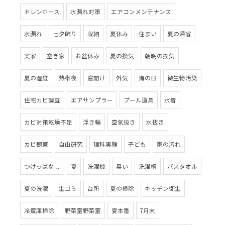
ドレンホース
水漏れ対策
エアコンメンテナンス
水漏れ
七夕飾り
収納
夏休み
住まい
夏の帰省
実家
空き家
お盆休み
夏の換気
朝晩の換気
夏の湿度
熱帯夜
窓開け
外気
海の日
微生物汚染
住宅カビ調査
エアサンプラー
プール道具
水着
カビ対策乾燥不足
浮き輪
空気抜き
水抜き
カビ観察
自由研究
理科実験
子ども
家の汚れ
つけっぱなし
夏
洗濯機
臭い
洗濯槽
バスタオル
夏の洗濯
生ゴミ
台所
夏の掃除
キッチン衛生
冷蔵庫掃除
野菜室野菜室
夏本番
7月末