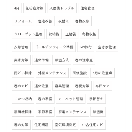
4月
花粉症対策
入居後トラブル
住宅管理
リフォーム
住宅改善
衣替え
春物衣類
クローゼット整理
収納術
圧縮袋
冬物収納
衣類管理
ゴールデンウィーク準備
GW旅行
空き家管理
実家対策
連休準備
除湿方法
春の注意点
雨どい掃除
外壁メンテナンス
研修施設
4月の注意点
春のカビ
連休注意
寝具管理
春夏対策
布団ケア
こたつ収納
春の準備
カーペット管理
季節替え
扇風機掃除
季節準備
家電メンテナンス
除湿機
春の対策
住宅問題
空気環境測定
中古住宅カビ