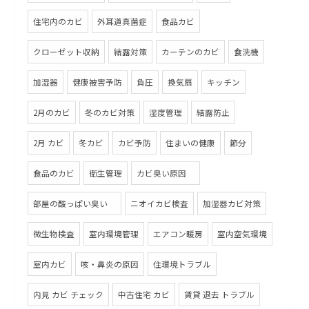
住宅内のカビ
外耳道真菌症
食品カビ
クローゼット収納
結露対策
カーテンのカビ
食洗機
加湿器
健康被害予防
負圧
換気扇
キッチン
2月のカビ
冬のカビ対策
湿度管理
結露防止
2月 カビ
冬カビ
カビ予防
住まいの健康
節分
食品のカビ
衛生管理
カビ臭い原因
部屋の酸っぱい臭い
ニオイカビ検査
加湿器カビ対策
微生物検査
室内環境管理
エアコン暖房
室内空気環境
室内カビ
咳・鼻炎の原因
住環境トラブル
内見 カビ チェック
中古住宅 カビ
賃貸 退去 トラブル