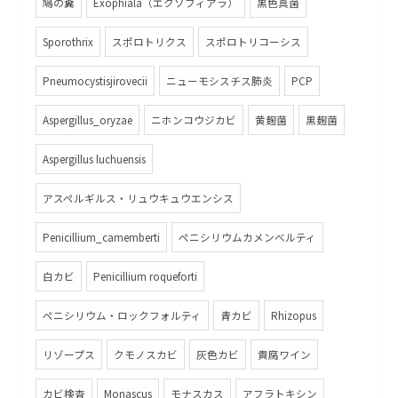
鳩の糞
Exophiala（エクソフィアラ）
黒色真菌
Sporothrix
スポロトリクス
スポロトリコーシス
Pneumocystisjirovecii
ニューモシスチス肺炎
PCP
Aspergillus_oryzae
ニホンコウジカビ
黄麹菌
黒麹菌
Aspergillus luchuensis
アスペルギルス・リュウキュウエンシス
Penicillium_camemberti
ペニシリウムカメンベルティ
白カビ
Penicillium roqueforti
ペニシリウム・ロックフォルティ
青カビ
Rhizopus
リゾープス
クモノスカビ
灰色カビ
貴腐ワイン
カビ検査
Monascus
モナスカス
アフラトキシン