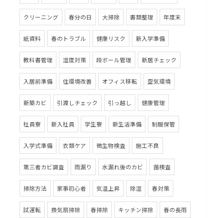
クリーニング
春分の日
大掃除
書類整理
年度末
紙資料
春のトラブル
健康リスク
新入学準備
教科書管理
湿度対策
段ボール管理
新居チェック
入居前準備
住環境改善
オフィス移転
空気環境
新築カビ
引渡しチェック
引っ越し
健康管理
社員寮
新入社員
学生寮
新生活準備
制服保管
入学式準備
衣類ケア
微生物検査
施工不良
第三者カビ調査
雨漏り
水漏れ後のカビ
菌検査
掃除方法
家事初心者
気温上昇
除湿
春対策
試運転
換気扇掃除
春掃除
キッチン掃除
春の長雨