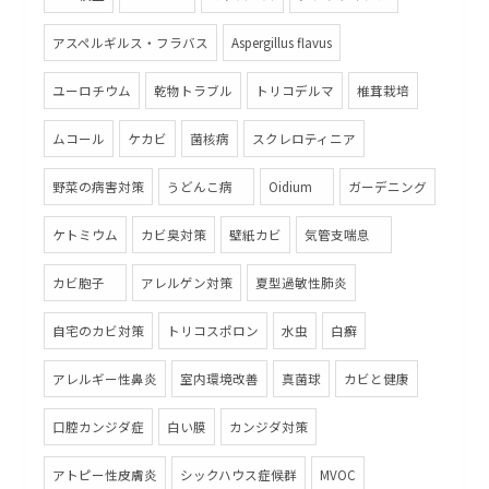
アスペルギルス・フラバス
Aspergillus flavus
ユーロチウム
乾物トラブル
トリコデルマ
椎茸栽培
ムコール
ケカビ
菌核病
スクレロティニア
野菜の病害対策
うどんこ病
Oidium
ガーデニング
ケトミウム
カビ臭対策
壁紙カビ
気管支喘息
カビ胞子
アレルゲン対策
夏型過敏性肺炎
自宅のカビ対策
トリコスポロン
水虫
白癬
アレルギー性鼻炎
室内環境改善
真菌球
カビと健康
口腔カンジダ症
白い膜
カンジダ対策
アトピー性皮膚炎
シックハウス症候群
MVOC