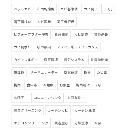
ベッドカビ
布団乾燥機
カビ基準値
カビ臭い
I_O比
落下菌検査
カビ再発
第三者評価
ビフォーアフター検査
真菌測定
カビ調査
賃貸退去
カビ見積り
咳の原因
アスペルギルスフミガタス
カビアレルギー
寝室環境
換気システム
洗濯物乾燥
扇風機
サーキュレーター
空気循環
換気
カビ毒
梅雨
食中毒
冷蔵庫
野菜室
梅雨明け
7月
布団干し
コロニーカウンタ
布団丸洗い
寝具クリーニング
カーテンカビ
カーテン洗濯
エアコンクリーニング
業者選び
分解洗浄
冷房