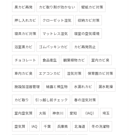
黒カビ再発
カビ取り剤が効かない
壁紙カビ対策
押し入れカビ
クローゼット湿気
収納カビ対策
寝具カビ対策
マットレス湿気
寝室の空気環境
浴室黒カビ
ゴムパッキンカビ
カビ再発防止
チョコレート
食品衛生
観葉植物カビ
室内カビ臭
車内カビ臭
エアコンカビ
湿気対策
保育園カビ対策
施設加湿器管理
結露と微生物
水漏れカビ
漏水乾燥
カビ取り
引っ越し前チェック
春の湿気対策
室内空気質
大阪
神奈川
愛知
（IAQ）
埼玉
空気質
IAQ
千葉
兵庫県
北海道
冬の洗濯物