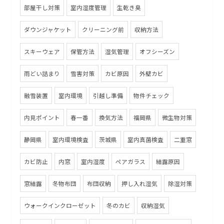
部屋干し対策
室内湿度管理
生乾き臭
ダウンジャケット
クリーニング前
収納方法
スキーウェア
保管方法
湿気管理
オフシーズン
雨どい詰まり
雪害対策
カビ原因
外壁カビ
融雪装置
室内環境
引越し準備
物件チェック
内見ポイント
春一番
換気方法
福岡県
微生物対策
静岡県
室内環境検査
茨城県
室内真菌検査
二重窓
カビ防止
内窓
室内湿度
ペアガラス
結露原因
窓結露
冬物布団
布団収納
押し入れ湿気
除湿対策
ウォークインクローゼット
冬のカビ
収納湿気