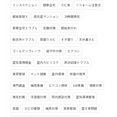
インスペクション
健康住宅
カビ臭
リフォーム注意点
壁紙張替え
高気密マンション
24時間換気
新築住宅トラブル
定期点検
壁紙剥がれ
脱衣所トラブル
雨漏りカビ
すが漏り
天井裏カビ
ゴールデンウィーク
留守中の家
エアコン
空気環境検査
室内カビリスク
原状回復トラブル
賃貸管理
ペット健康
室内環境
除菌の限界
専門調査
梅雨準備
エアコン掃除
GW準備
健康対策
換気計画
浮遊菌対策
院内感染対策
空気環境管理
真菌
カビの種類
梅雨対策
実家管理
空き家問題