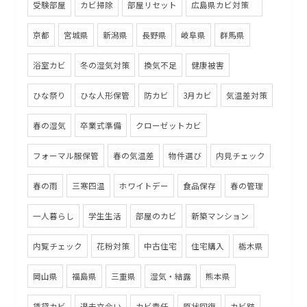
受験部屋
カビ掃除
部屋リセット
広島県カビ対策
京都
宮城県
新潟県
長野県
岐阜県
群馬県
浴室カビ
冬の湿気対策
換気不足
健康被害
ひな祭り
ひな人形保管
防カビ
3月カビ
気温差対策
春の湿気
卒業式準備
クローゼットカビ
フォーマル服保管
春の気温差
物件選び
内見チェック
春の雨
三寒四温
ホワイトデー
食品保存
春の管理
一人暮らし
学生生活
部屋のカビ
新築マンション
内覧チェック
花粉対策
中古住宅
住宅購入
栃木県
岡山県
福島県
三重県
湿気・結露
熊本県
賃貸カビ
退去立会い
カビ責任
原状回復
カビ跡