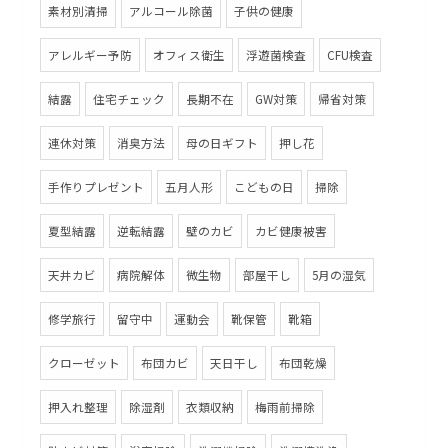
素材別清掃
アルコール除菌
子供の健康
アレルギー予防
オフィス衛生
浮遊菌検査
CFU検査
結露
住宅チェック
長期不在
GW対策
帰省対策
連休対策
消臭方法
母の日ギフト
押し花
手作りプレゼント
五月人形
こどもの日
掃除
夏型結露
逆転結露
壁のカビ
カビ健康被害
天井カビ
病院解体
微生物
部屋干し
5月の湿気
修学旅行
留守中
運動会
靴保管
靴箱
クローゼット
布団カビ
天日干し
布団乾燥
押入れ整理
除湿剤
衣類収納
梅雨前掃除