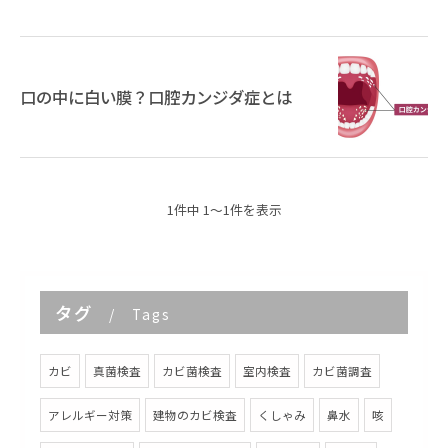
口の中に白い膜？口腔カンジダ症とは
1件中 1～1件を表示
タグ
Tags
カビ
真菌検査
カビ菌検査
室内検査
カビ菌調査
アレルギー対策
建物のカビ検査
くしゃみ
鼻水
咳