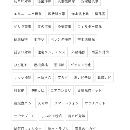
防カビ対策
浴室掃除
洗濯機掃除
洗濯槽洗浄
エルニーニョ現象
線状降水帯
海水温上昇
積乱雲
ゲリラ豪雨
夏の湿気
換気習慣
フィルター掃除
観葉植物
水やり
ベランダ掃除
排水溝掃除
詰まり対策
住宅メンテナンス
外壁補修
雨漏り対策
ひび割れ
屋根点検
窓掃除
パッキン劣化
サッシ掃除
水抜き穴
窓カビ
黒カビ予防
靴箱カビ
靴収納
沖縄カビ
エアコン臭い
お掃除ロボット
高級食パン
スマホ
スマートフォン
サウナハット
サウナブーム
しいたけ栽培
青カビ対策
給気口フィルター
漏水トラブル
家具の白カビ