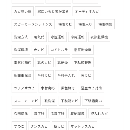
カビ臭い家
家にいると咳が出る
オーディオカビ
スピーカーメンテナンス
梅雨カビ
梅雨入り
梅雨換気
洗濯方法
電気代
除湿運転
冷房運転
衣類乾燥機
洗濯環境
赤カビ
ロドトルラ
浴室乾燥機
電気代節約
靴のカビ
靴乾燥
下駄箱管理
新聞紙除湿
革靴カビ
革靴手入れ
黄カビ
ツチアオカビ
木材腐朽
黒色酵母
浴室カビ対策
スニーカーカビ
靴洗濯
下駄箱カビ
下駄箱臭い
玄関掃除
湿度計
温湿度計
収納環境
押入れカビ
すのこ
タンスカビ
壁カビ
マットレスカビ