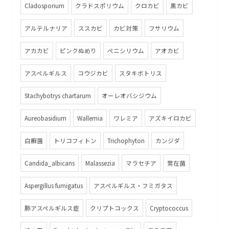
Cladosporium
クラドスポリウム
クロカビ
黒カビ
アルテルナリア
ススカビ
カビ対策
フサリウム
アカカビ
ピンクぬめり
ペニシリウム
アオカビ
アスペルギルス
コウジカビ
スタキボトリス
Stachybotrys chartarum
オーレオバシジウム
Aureobasidium
Wallemia
ワレミア
アズキイロカビ
白癬菌
トリコフィトン
Trichophyton
カンジダ
Candida_albicans
Malassezia
マラセチア
常在菌
Aspergillus fumigatus
アスペルギルス・フミガタス
肺アスペルギルス症
クリプトコックス
Cryptococcus