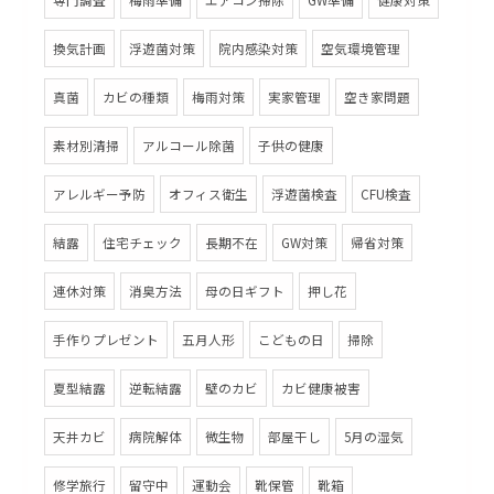
専門調査
梅雨準備
エアコン掃除
GW準備
健康対策
換気計画
浮遊菌対策
院内感染対策
空気環境管理
真菌
カビの種類
梅雨対策
実家管理
空き家問題
素材別清掃
アルコール除菌
子供の健康
アレルギー予防
オフィス衛生
浮遊菌検査
CFU検査
結露
住宅チェック
長期不在
GW対策
帰省対策
連休対策
消臭方法
母の日ギフト
押し花
手作りプレゼント
五月人形
こどもの日
掃除
夏型結露
逆転結露
壁のカビ
カビ健康被害
天井カビ
病院解体
微生物
部屋干し
5月の湿気
修学旅行
留守中
運動会
靴保管
靴箱