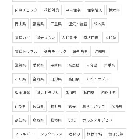
内覧チェック
花粉対策
中古住宅
住宅購入
栃木県
岡山県
福島県
三重県
湿気・結露
熊本県
賃貸カビ
退去立会い
カビ責任
原状回復
カビ跡
賃貸トラブル
退去チェック
鹿児島県
沖縄県
滋賀県
愛媛県
長崎県
奈良県
大分県
岩手県
石川県
宮崎県
山形県
富山県
カビトラブル
敷金返還
退去トラブル
香川県
秋田県
和歌山県
山梨県
佐賀県
福井県
観光
暮らしと衛生
徳島県
高知県
鳥取県
島根県
VOC
ホルムアルデヒド
アレルギー
シックハウス
春休み
旅行準備
留守対策