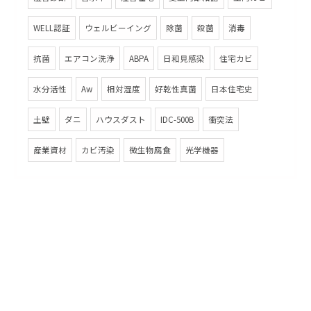
WELL認証
ウェルビーイング
除菌
殺菌
消毒
抗菌
エアコン洗浄
ABPA
日和見感染
住宅カビ
水分活性
Aw
相対湿度
好乾性真菌
日本住宅史
土壁
ダニ
ハウスダスト
IDC-500B
衝突法
産業資材
カビ汚染
微生物腐食
光学機器