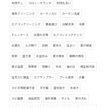
布団干し
コロニーカウンタ
布団丸洗い
寝具クリーニング
カーテンカビ
カーテン洗濯
エアコンクリーニング
業者選び
分解洗浄
冷房
ドレンホース
水漏れ対策
エアコンメンテナンス
水漏れ
七夕飾り
収納
夏休み
住まい
夏の帰省
実家
空き家
お盆休み
夏の換気
朝晩の換気
夏の湿度
熱帯夜
窓開け
外気
海の日
微生物汚染
住宅カビ調査
エアサンプラー
プール道具
水着
カビ対策乾燥不足
浮き輪
空気抜き
水抜き
カビ観察
自由研究
理科実験
子ども
家の汚れ