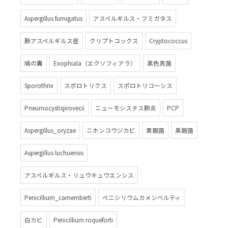
Aspergillus fumigatus
アスペルギルス・フミガタス
肺アスペルギルス症
クリプトコックス
Cryptococcus
鳩の糞
Exophiala（エクソフィアラ）
黒色真菌
Sporothrix
スポロトリクス
スポロトリコーシス
Pneumocystisjirovecii
ニューモシスチス肺炎
PCP
Aspergillus_oryzae
ニホンコウジカビ
黄麹菌
黒麹菌
Aspergillus luchuensis
アスペルギルス・リュウキュウエンシス
Penicillium_camemberti
ペニシリウムカメンベルティ
白カビ
Penicillium roqueforti