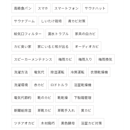
高級食パン
スマホ
スマートフォン
サウナハット
サウナブーム
しいたけ栽培
青カビ対策
給気口フィルター
漏水トラブル
家具の白カビ
カビ臭い家
家にいると咳が出る
オーディオカビ
スピーカーメンテナンス
梅雨カビ
梅雨入り
梅雨換気
洗濯方法
電気代
除湿運転
冷房運転
衣類乾燥機
洗濯環境
赤カビ
ロドトルラ
浴室乾燥機
電気代節約
靴のカビ
靴乾燥
下駄箱管理
新聞紙除湿
革靴カビ
革靴手入れ
黄カビ
ツチアオカビ
木材腐朽
黒色酵母
浴室カビ対策