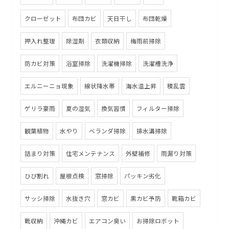
クローゼット
布団カビ
天日干し
布団乾燥
押入れ整理
除湿剤
衣類収納
梅雨前掃除
防カビ対策
浴室掃除
洗濯機掃除
洗濯槽洗浄
エルニーニョ現象
線状降水帯
海水温上昇
積乱雲
ゲリラ豪雨
夏の湿気
換気習慣
フィルター掃除
観葉植物
水やり
ベランダ掃除
排水溝掃除
詰まり対策
住宅メンテナンス
外壁補修
雨漏り対策
ひび割れ
屋根点検
窓掃除
パッキン劣化
サッシ掃除
水抜き穴
窓カビ
黒カビ予防
靴箱カビ
靴収納
沖縄カビ
エアコン臭い
お掃除ロボット