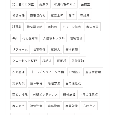
第三者カビ調査
雨漏り
水漏れ後のカビ
菌検査
掃除方法
家事初心者
気温上昇
除湿
春対策
試運転
換気扇掃除
春掃除
キッチン掃除
春の長雨
4月
花粉症対策
入居後トラブル
住宅管理
リフォーム
住宅改善
衣替え
春物衣類
クローゼット整理
収納術
圧縮袋
冬物収納
衣類管理
ゴールデンウィーク準備
GW旅行
空き家管理
実家対策
連休準備
除湿方法
春の注意点
雨どい掃除
外壁メンテナンス
研修施設
4月の注意点
春のカビ
連休注意
寝具管理
春夏対策
布団ケア