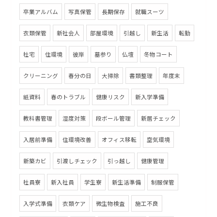
卒業アルバム
写真保管
長期保存
就職スーツ
衣類保管
新社会人
部屋環境
引越し
新生活
転勤
社宅
住環境
彼岸
墓参り
仏壇
冬物コート
クリーニング
春分の日
大掃除
書類整理
年度末
紙資料
春のトラブル
健康リスク
新入学準備
教科書管理
湿度対策
段ボール管理
新居チェック
入居前準備
住環境改善
オフィス移転
空気環境
新築カビ
引渡しチェック
引っ越し
健康管理
社員寮
新入社員
学生寮
新生活準備
制服保管
入学式準備
衣類ケア
微生物検査
施工不良