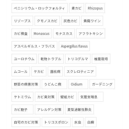
ペニシリウム・ロックフォルティ
青カビ
Rhizopus
リゾープス
クモノスカビ
灰色カビ
貴腐ワイン
カビ検査
Monascus
モナスカス
アフラトキシン
アスペルギルス・フラバス
Aspergillus flavus
ユーロチウム
乾物トラブル
トリコデルマ
椎茸栽培
ムコール
ケカビ
菌核病
スクレロティニア
野菜の病害対策
うどんこ病
Oidium
ガーデニング
ケトミウム
カビ臭対策
壁紙カビ
気管支喘息
カビ胞子
アレルゲン対策
夏型過敏性肺炎
自宅のカビ対策
トリコスポロン
水虫
白癬