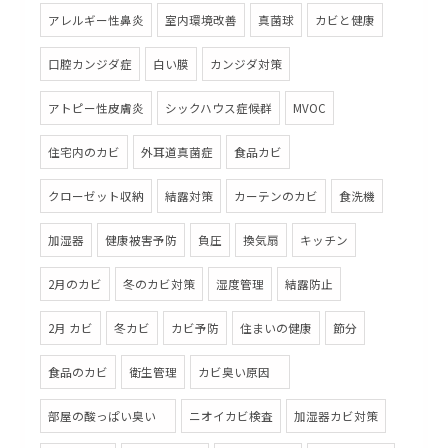
アレルギー性鼻炎
室内環境改善
真菌球
カビと健康
口腔カンジダ症
白い膜
カンジダ対策
アトピー性皮膚炎
シックハウス症候群
MVOC
住宅内のカビ
外耳道真菌症
食品カビ
クローゼット収納
結露対策
カーテンのカビ
食洗機
加湿器
健康被害予防
負圧
換気扇
キッチン
2月のカビ
冬のカビ対策
湿度管理
結露防止
2月 カビ
冬カビ
カビ予防
住まいの健康
節分
食品のカビ
衛生管理
カビ臭い原因
部屋の酸っぱい臭い
ニオイカビ検査
加湿器カビ対策