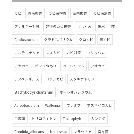
カビ
真菌検査
カビ菌検査
室内検査
カビ菌調査
アレルギー対策
建物のカビ検査
くしゃみ
鼻水
咳
Cladosporium
クラドスポリウム
クロカビ
黒カビ
アルテルナリア
ススカビ
カビ対策
フサリウム
アカカビ
ピンクぬめり
ペニシリウム
アオカビ
アスペルギルス
コウジカビ
スタキボトリス
Stachybotrys chartarum
オーレオバシジウム
Aureobasidium
Wallemia
ワレミア
アズキイロカビ
白癬菌
トリコフィトン
Trichophyton
カンジダ
Candida_albicans
Malassezia
マラセチア
常在菌