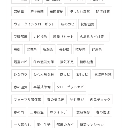
窓結露
冬物布団
布団収納
押し入れ湿気
除湿対策
ウォークインクローゼット
冬のカビ
収納湿気
受験部屋
カビ掃除
部屋リセット
広島県カビ対策
京都
宮城県
新潟県
長野県
岐阜県
群馬県
浴室カビ
冬の湿気対策
換気不足
健康被害
ひな祭り
ひな人形保管
防カビ
3月カビ
気温差対策
春の湿気
卒業式準備
クローゼットカビ
フォーマル服保管
春の気温差
物件選び
内見チェック
春の雨
三寒四温
ホワイトデー
食品保存
春の管理
一人暮らし
学生生活
部屋のカビ
新築マンション