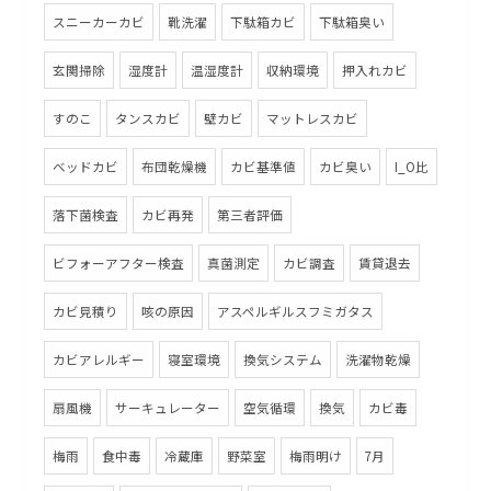
スニーカーカビ
靴洗濯
下駄箱カビ
下駄箱臭い
玄関掃除
湿度計
温湿度計
収納環境
押入れカビ
すのこ
タンスカビ
壁カビ
マットレスカビ
ベッドカビ
布団乾燥機
カビ基準値
カビ臭い
I_O比
落下菌検査
カビ再発
第三者評価
ビフォーアフター検査
真菌測定
カビ調査
賃貸退去
カビ見積り
咳の原因
アスペルギルスフミガタス
カビアレルギー
寝室環境
換気システム
洗濯物乾燥
扇風機
サーキュレーター
空気循環
換気
カビ毒
梅雨
食中毒
冷蔵庫
野菜室
梅雨明け
7月