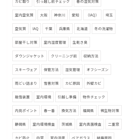
カビ取り
引っ越し前チェック
春の湿気対策
室内空気質
大阪
神奈川
愛知
（IAQ）
埼玉
空気質
IAQ
千葉
兵庫県
北海道
冬の洗濯物
部屋干し対策
室内湿度管理
生乾き臭
ダウンジャケット
クリーニング前
収納方法
スキーウェア
保管方法
湿気管理
オフシーズン
雨どい詰まり
雪害対策
カビ原因
外壁カビ
融雪装置
室内環境
引越し準備
物件チェック
内見ポイント
春一番
換気方法
福岡県
微生物対策
静岡県
室内環境検査
茨城県
室内真菌検査
二重窓
カビ防止
内窓
室内湿度
ペアガラス
結露原因