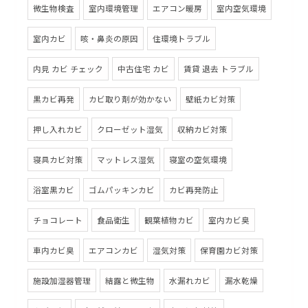
微生物検査
室内環境管理
エアコン暖房
室内空気環境
室内カビ
咳・鼻炎の原因
住環境トラブル
内見 カビ チェック
中古住宅 カビ
賃貸 退去 トラブル
黒カビ再発
カビ取り剤が効かない
壁紙カビ対策
押し入れカビ
クローゼット湿気
収納カビ対策
寝具カビ対策
マットレス湿気
寝室の空気環境
浴室黒カビ
ゴムパッキンカビ
カビ再発防止
チョコレート
食品衛生
観葉植物カビ
室内カビ臭
車内カビ臭
エアコンカビ
湿気対策
保育園カビ対策
施設加湿器管理
結露と微生物
水漏れカビ
漏水乾燥