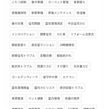
こたつ収納
春の準備
カーペット管理
季節替え
扇風機掃除
季節準備
家電メンテナンス
除湿機
春の対策
住宅問題
空気環境測定
中古住宅カビ
インスペクション
健康住宅
カビ臭
リフォーム注意点
壁紙張替え
高気密マンション
24時間換気
新築住宅トラブル
定期点検
壁紙剥がれ
脱衣所トラブル
雨漏りカビ
すが漏り
天井裏カビ
ゴールデンウィーク
留守中の家
エアコン
空気環境検査
室内カビリスク
原状回復トラブル
賃貸管理
ペット健康
室内環境
除菌の限界