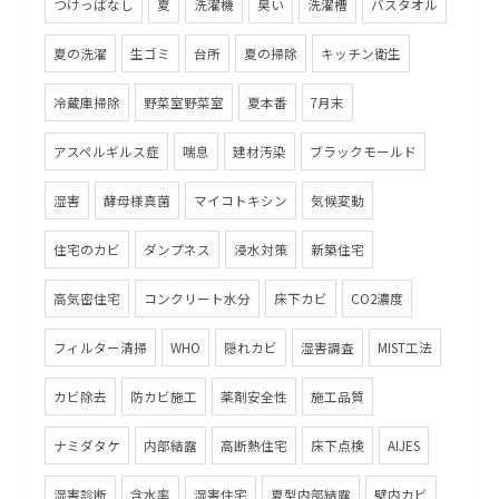
つけっぱなし
夏
洗濯機
臭い
洗濯槽
バスタオル
夏の洗濯
生ゴミ
台所
夏の掃除
キッチン衛生
冷蔵庫掃除
野菜室野菜室
夏本番
7月末
アスペルギルス症
喘息
建材汚染
ブラックモールド
湿害
酵母様真菌
マイコトキシン
気候変動
住宅のカビ
ダンプネス
浸水対策
新築住宅
高気密住宅
コンクリート水分
床下カビ
CO2濃度
フィルター清掃
WHO
隠れカビ
湿害調査
MIST工法
カビ除去
防カビ施工
薬剤安全性
施工品質
ナミダタケ
内部結露
高断熱住宅
床下点検
AIJES
湿害診断
含水率
湿害住宅
夏型内部結露
壁内カビ