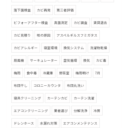
落下菌検査
カビ再発
第三者評価
ビフォーアフター検査
真菌測定
カビ調査
賃貸退去
カビ見積り
咳の原因
アスペルギルスフミガタス
カビアレルギー
寝室環境
換気システム
洗濯物乾燥
扇風機
サーキュレーター
空気循環
換気
カビ毒
梅雨
食中毒
冷蔵庫
野菜室
梅雨明け
7月
布団干し
コロニーカウンタ
布団丸洗い
寝具クリーニング
カーテンカビ
カーテン洗濯
エアコンクリーニング
業者選び
分解洗浄
冷房
ドレンホース
水漏れ対策
エアコンメンテナンス