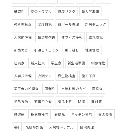
紙資料
春のトラブル
健康リスク
新入学準備
教科書管理
湿度対策
段ボール管理
新居チェック
入居前準備
住環境改善
オフィス移転
空気環境
新築カビ
引渡しチェック
引っ越し
健康管理
社員寮
新入社員
学生寮
新生活準備
制服保管
入学式準備
衣類ケア
微生物検査
施工不良
第三者カビ調査
雨漏り
水漏れ後のカビ
菌検査
掃除方法
家事初心者
気温上昇
除湿
春対策
試運転
換気扇掃除
春掃除
キッチン掃除
春の長雨
4月
花粉症対策
入居後トラブル
住宅管理