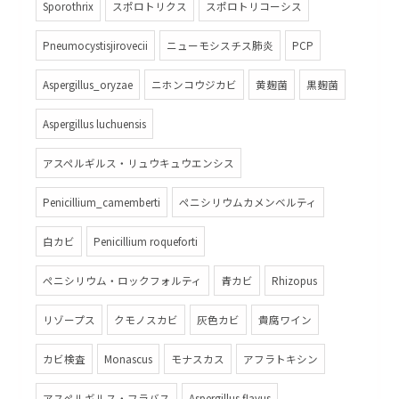
Sporothrix
スポロトリクス
スポロトリコーシス
Pneumocystisjirovecii
ニューモシスチス肺炎
PCP
Aspergillus_oryzae
ニホンコウジカビ
黄麹菌
黒麹菌
Aspergillus luchuensis
アスペルギルス・リュウキュウエンシス
Penicillium_camemberti
ペニシリウムカメンベルティ
白カビ
Penicillium roqueforti
ペニシリウム・ロックフォルティ
青カビ
Rhizopus
リゾープス
クモノスカビ
灰色カビ
貴腐ワイン
カビ検査
Monascus
モナスカス
アフラトキシン
アスペルギルス・フラバス
Aspergillus flavus