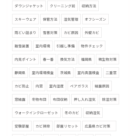
ダウンジャケット
クリーニング前
収納方法
スキーウェア
保管方法
湿気管理
オフシーズン
雨どい詰まり
雪害対策
カビ原因
外壁カビ
融雪装置
室内環境
引越し準備
物件チェック
内見ポイント
春一番
換気方法
福岡県
微生物対策
静岡県
室内環境検査
茨城県
室内真菌検査
二重窓
カビ防止
内窓
室内湿度
ペアガラス
結露原因
窓結露
冬物布団
布団収納
押し入れ湿気
除湿対策
ウォークインクローゼット
冬のカビ
収納湿気
受験部屋
カビ掃除
部屋リセット
広島県カビ対策