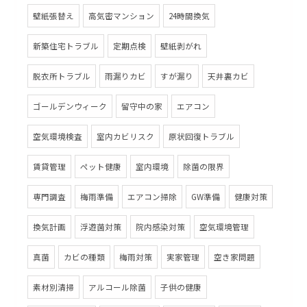
壁紙張替え
高気密マンション
24時間換気
新築住宅トラブル
定期点検
壁紙剥がれ
脱衣所トラブル
雨漏りカビ
すが漏り
天井裏カビ
ゴールデンウィーク
留守中の家
エアコン
空気環境検査
室内カビリスク
原状回復トラブル
賃貸管理
ペット健康
室内環境
除菌の限界
専門調査
梅雨準備
エアコン掃除
GW準備
健康対策
換気計画
浮遊菌対策
院内感染対策
空気環境管理
真菌
カビの種類
梅雨対策
実家管理
空き家問題
素材別清掃
アルコール除菌
子供の健康