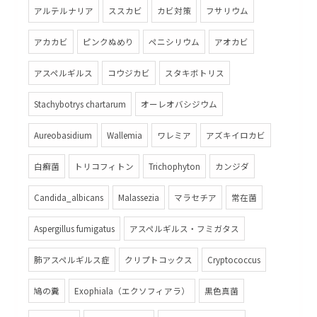
アルテルナリア
ススカビ
カビ対策
フサリウム
アカカビ
ピンクぬめり
ペニシリウム
アオカビ
アスペルギルス
コウジカビ
スタキボトリス
Stachybotrys chartarum
オーレオバシジウム
Aureobasidium
Wallemia
ワレミア
アズキイロカビ
白癬菌
トリコフィトン
Trichophyton
カンジダ
Candida_albicans
Malassezia
マラセチア
常在菌
Aspergillus fumigatus
アスペルギルス・フミガタス
肺アスペルギルス症
クリプトコックス
Cryptococcus
鳩の糞
Exophiala（エクソフィアラ）
黒色真菌