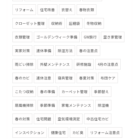
リフォーム
住宅改善
衣替え
春物衣類
クローゼット整理
収納術
圧縮袋
冬物収納
衣類管理
ゴールデンウィーク準備
GW旅行
空き家管理
実家対策
連休準備
除湿方法
春の注意点
雨どい掃除
外壁メンテナンス
研修施設
4月の注意点
春のカビ
連休注意
寝具管理
春夏対策
布団ケア
こたつ収納
春の準備
カーペット管理
季節替え
扇風機掃除
季節準備
家電メンテナンス
除湿機
春の対策
住宅問題
空気環境測定
中古住宅カビ
インスペクション
健康住宅
カビ臭
リフォーム注意点