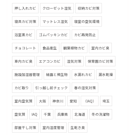
押し入れカビ
クローゼット湿気
収納カビ対策
寝具カビ対策
マットレス湿気
寝室の空気環境
浴室黒カビ
ゴムパッキンカビ
カビ再発防止
チョコレート
食品衛生
観葉植物カビ
室内カビ臭
車内カビ臭
エアコンカビ
湿気対策
保育園カビ対策
施設加湿器管理
結露と微生物
水漏れカビ
漏水乾燥
カビ取り
引っ越し前チェック
春の湿気対策
室内空気質
大阪
神奈川
愛知
（IAQ）
埼玉
空気質
IAQ
千葉
兵庫県
北海道
冬の洗濯物
部屋干し対策
室内湿度管理
生乾き臭