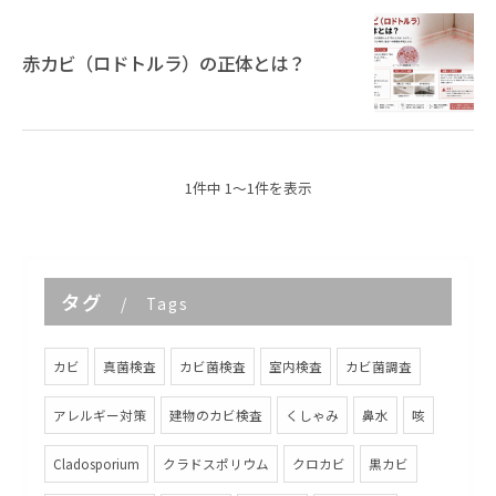
赤カビ（ロドトルラ）の正体とは？
1件中 1～1件を表示
タグ
Tags
カビ
真菌検査
カビ菌検査
室内検査
カビ菌調査
アレルギー対策
建物のカビ検査
くしゃみ
鼻水
咳
Cladosporium
クラドスポリウム
クロカビ
黒カビ