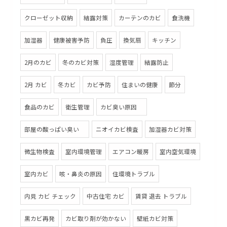
クローゼット収納
結露対策
カーテンのカビ
食洗機
加湿器
健康被害予防
負圧
換気扇
キッチン
2月のカビ
冬のカビ対策
湿度管理
結露防止
2月 カビ
冬カビ
カビ予防
住まいの健康
節分
食品のカビ
衛生管理
カビ臭い原因
部屋の酸っぱい臭い
ニオイカビ検査
加湿器カビ対策
微生物検査
室内環境管理
エアコン暖房
室内空気環境
室内カビ
咳・鼻炎の原因
住環境トラブル
内見 カビ チェック
中古住宅 カビ
賃貸 退去 トラブル
黒カビ再発
カビ取り剤が効かない
壁紙カビ対策