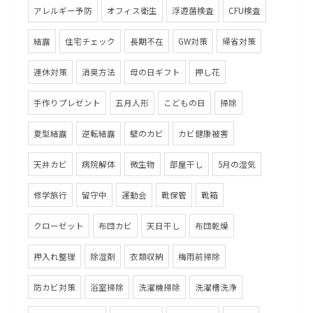
アレルギー予防
オフィス衛生
浮遊菌検査
CFU検査
結露
住宅チェック
長期不在
GW対策
帰省対策
連休対策
消臭方法
母の日ギフト
押し花
手作りプレゼント
五月人形
こどもの日
掃除
夏型結露
逆転結露
壁のカビ
カビ健康被害
天井カビ
病院解体
微生物
部屋干し
5月の湿気
修学旅行
留守中
運動会
靴保管
靴箱
クローゼット
布団カビ
天日干し
布団乾燥
押入れ整理
除湿剤
衣類収納
梅雨前掃除
防カビ対策
浴室掃除
洗濯機掃除
洗濯槽洗浄