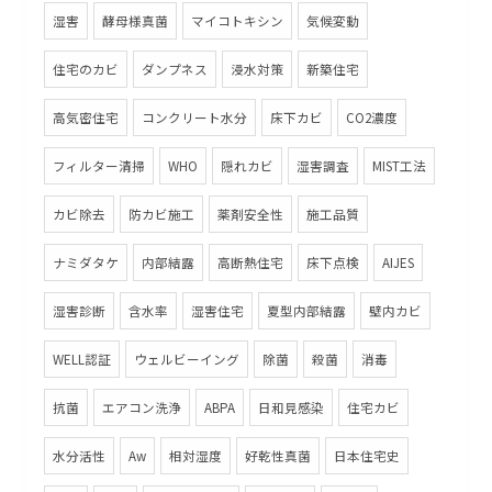
湿害
酵母様真菌
マイコトキシン
気候変動
住宅のカビ
ダンプネス
浸水対策
新築住宅
高気密住宅
コンクリート水分
床下カビ
CO2濃度
フィルター清掃
WHO
隠れカビ
湿害調査
MIST工法
カビ除去
防カビ施工
薬剤安全性
施工品質
ナミダタケ
内部結露
高断熱住宅
床下点検
AIJES
湿害診断
含水率
湿害住宅
夏型内部結露
壁内カビ
WELL認証
ウェルビーイング
除菌
殺菌
消毒
抗菌
エアコン洗浄
ABPA
日和見感染
住宅カビ
水分活性
Aw
相対湿度
好乾性真菌
日本住宅史