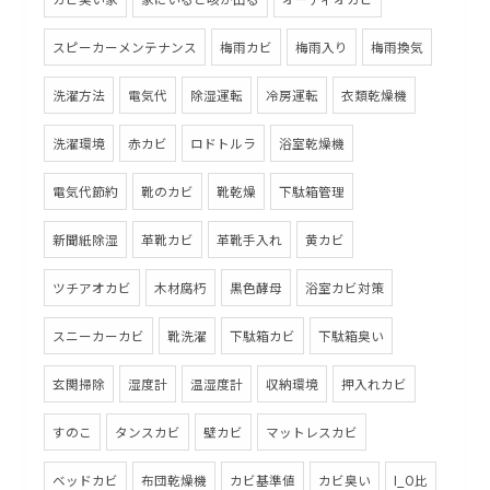
スピーカーメンテナンス
梅雨カビ
梅雨入り
梅雨換気
洗濯方法
電気代
除湿運転
冷房運転
衣類乾燥機
洗濯環境
赤カビ
ロドトルラ
浴室乾燥機
電気代節約
靴のカビ
靴乾燥
下駄箱管理
新聞紙除湿
革靴カビ
革靴手入れ
黄カビ
ツチアオカビ
木材腐朽
黒色酵母
浴室カビ対策
スニーカーカビ
靴洗濯
下駄箱カビ
下駄箱臭い
玄関掃除
湿度計
温湿度計
収納環境
押入れカビ
すのこ
タンスカビ
壁カビ
マットレスカビ
ベッドカビ
布団乾燥機
カビ基準値
カビ臭い
I_O比