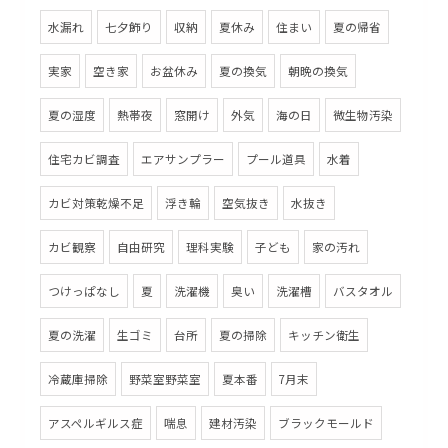
水漏れ
七夕飾り
収納
夏休み
住まい
夏の帰省
実家
空き家
お盆休み
夏の換気
朝晩の換気
夏の湿度
熱帯夜
窓開け
外気
海の日
微生物汚染
住宅カビ調査
エアサンプラー
プール道具
水着
カビ対策乾燥不足
浮き輪
空気抜き
水抜き
カビ観察
自由研究
理科実験
子ども
家の汚れ
つけっぱなし
夏
洗濯機
臭い
洗濯槽
バスタオル
夏の洗濯
生ゴミ
台所
夏の掃除
キッチン衛生
冷蔵庫掃除
野菜室野菜室
夏本番
7月末
アスペルギルス症
喘息
建材汚染
ブラックモールド