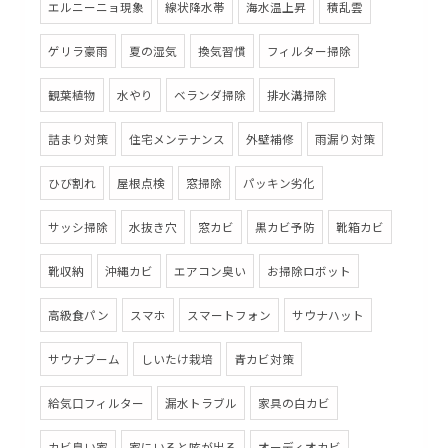
エルニーニョ現象
線状降水帯
海水温上昇
積乱雲
ゲリラ豪雨
夏の湿気
換気習慣
フィルター掃除
観葉植物
水やり
ベランダ掃除
排水溝掃除
詰まり対策
住宅メンテナンス
外壁補修
雨漏り対策
ひび割れ
屋根点検
窓掃除
パッキン劣化
サッシ掃除
水抜き穴
窓カビ
黒カビ予防
靴箱カビ
靴収納
沖縄カビ
エアコン臭い
お掃除ロボット
高級食パン
スマホ
スマートフォン
サウナハット
サウナブーム
しいたけ栽培
青カビ対策
給気口フィルター
漏水トラブル
家具の白カビ
カビ臭い家
家にいると咳が出る
オーディオカビ