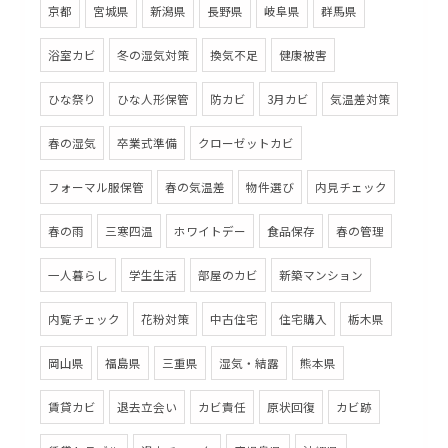
京都
宮城県
新潟県
長野県
岐阜県
群馬県
浴室カビ
冬の湿気対策
換気不足
健康被害
ひな祭り
ひな人形保管
防カビ
3月カビ
気温差対策
春の湿気
卒業式準備
クローゼットカビ
フォーマル服保管
春の気温差
物件選び
内見チェック
春の雨
三寒四温
ホワイトデー
食品保存
春の管理
一人暮らし
学生生活
部屋のカビ
新築マンション
内覧チェック
花粉対策
中古住宅
住宅購入
栃木県
岡山県
福島県
三重県
湿気・結露
熊本県
賃貸カビ
退去立会い
カビ責任
原状回復
カビ跡