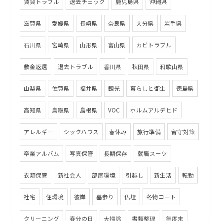
賃貸トラブル
退去チェック
鹿児島県
沖縄県
滋賀県
愛媛県
長崎県
奈良県
大分県
岩手県
石川県
宮崎県
山形県
富山県
カビトラブル
敷金返還
退去トラブル
香川県
秋田県
和歌山県
山梨県
佐賀県
福井県
観光
暮らしと衛生
徳島県
高知県
鳥取県
島根県
VOC
ホルムアルデヒド
アレルギー
シックハウス
春休み
旅行準備
留守対策
卒業アルバム
写真保管
長期保存
就職スーツ
衣類保管
新社会人
部屋環境
引越し
新生活
転勤
社宅
住環境
彼岸
墓参り
仏壇
冬物コート
クリーニング
春分の日
大掃除
書類整理
年度末