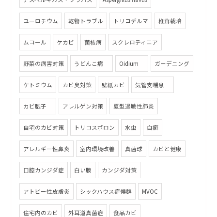
ユーロチウム
乾物トラブル
トリコデルマ
椎茸栽培
ムコール
ケカビ
菌核病
スクレロティニア
野菜の病害対策
うどんこ病
Oidium
ガーデニング
ケトミウム
カビ臭対策
壁紙カビ
気管支喘息
カビ胞子
アレルゲン対策
夏型過敏性肺炎
自宅のカビ対策
トリコスポロン
水虫
白癬
アレルギー性鼻炎
室内環境改善
真菌球
カビと健康
口腔カンジダ症
白い膜
カンジダ対策
アトピー性皮膚炎
シックハウス症候群
MVOC
住宅内のカビ
外耳道真菌症
食品カビ