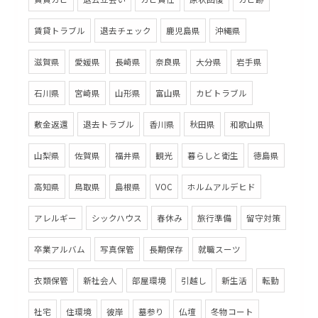
賃貸トラブル
退去チェック
鹿児島県
沖縄県
滋賀県
愛媛県
長崎県
奈良県
大分県
岩手県
石川県
宮崎県
山形県
富山県
カビトラブル
敷金返還
退去トラブル
香川県
秋田県
和歌山県
山梨県
佐賀県
福井県
観光
暮らしと衛生
徳島県
高知県
鳥取県
島根県
VOC
ホルムアルデヒド
アレルギー
シックハウス
春休み
旅行準備
留守対策
卒業アルバム
写真保管
長期保存
就職スーツ
衣類保管
新社会人
部屋環境
引越し
新生活
転勤
社宅
住環境
彼岸
墓参り
仏壇
冬物コート