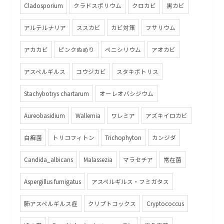
Cladosporium
クラドスポリウム
クロカビ
黒カビ
アルテルナリア
ススカビ
カビ対策
フサリウム
アカカビ
ピンクぬめり
ペニシリウム
アオカビ
アスペルギルス
コウジカビ
スタキボトリス
Stachybotrys chartarum
オーレオバシジウム
Aureobasidium
Wallemia
ワレミア
アズキイロカビ
白癬菌
トリコフィトン
Trichophyton
カンジダ
Candida_albicans
Malassezia
マラセチア
常在菌
Aspergillus fumigatus
アスペルギルス・フミガタス
肺アスペルギルス症
クリプトコックス
Cryptococcus