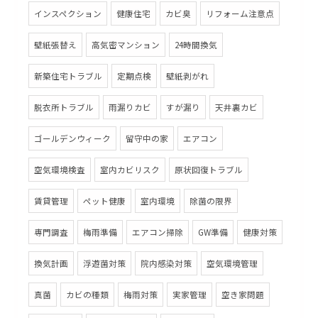
インスペクション
健康住宅
カビ臭
リフォーム注意点
壁紙張替え
高気密マンション
24時間換気
新築住宅トラブル
定期点検
壁紙剥がれ
脱衣所トラブル
雨漏りカビ
すが漏り
天井裏カビ
ゴールデンウィーク
留守中の家
エアコン
空気環境検査
室内カビリスク
原状回復トラブル
賃貸管理
ペット健康
室内環境
除菌の限界
専門調査
梅雨準備
エアコン掃除
GW準備
健康対策
換気計画
浮遊菌対策
院内感染対策
空気環境管理
真菌
カビの種類
梅雨対策
実家管理
空き家問題