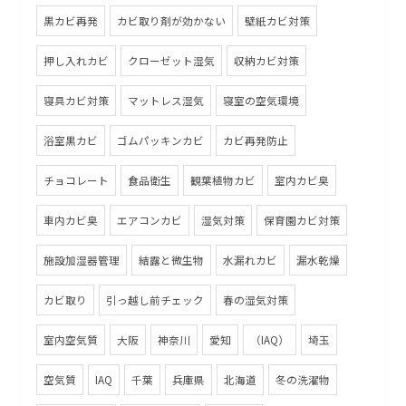
黒カビ再発
カビ取り剤が効かない
壁紙カビ対策
押し入れカビ
クローゼット湿気
収納カビ対策
寝具カビ対策
マットレス湿気
寝室の空気環境
浴室黒カビ
ゴムパッキンカビ
カビ再発防止
チョコレート
食品衛生
観葉植物カビ
室内カビ臭
車内カビ臭
エアコンカビ
湿気対策
保育園カビ対策
施設加湿器管理
結露と微生物
水漏れカビ
漏水乾燥
カビ取り
引っ越し前チェック
春の湿気対策
室内空気質
大阪
神奈川
愛知
（IAQ）
埼玉
空気質
IAQ
千葉
兵庫県
北海道
冬の洗濯物