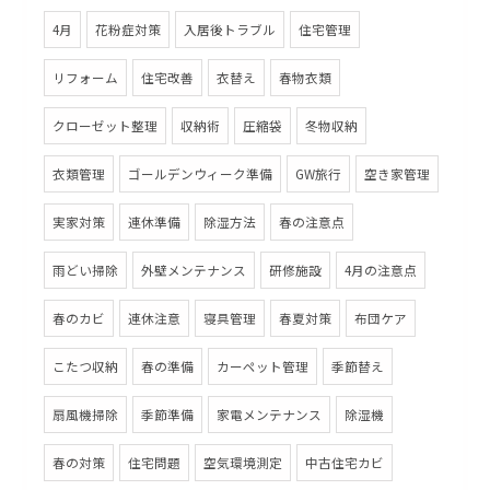
4月
花粉症対策
入居後トラブル
住宅管理
リフォーム
住宅改善
衣替え
春物衣類
クローゼット整理
収納術
圧縮袋
冬物収納
衣類管理
ゴールデンウィーク準備
GW旅行
空き家管理
実家対策
連休準備
除湿方法
春の注意点
雨どい掃除
外壁メンテナンス
研修施設
4月の注意点
春のカビ
連休注意
寝具管理
春夏対策
布団ケア
こたつ収納
春の準備
カーペット管理
季節替え
扇風機掃除
季節準備
家電メンテナンス
除湿機
春の対策
住宅問題
空気環境測定
中古住宅カビ