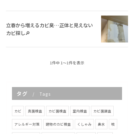
立春から増えるカビ臭…正体と見えない
カビ探し🔎
1件中 1～1件を表示
タグ
Tags
カビ
真菌検査
カビ菌検査
室内検査
カビ菌調査
アレルギー対策
建物のカビ検査
くしゃみ
鼻水
咳