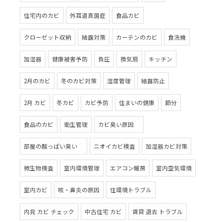
住宅内のカビ
外耳道真菌症
食品カビ
クローゼット収納
結露対策
カーテンのカビ
食洗機
加湿器
健康被害予防
負圧
換気扇
キッチン
2月のカビ
冬のカビ対策
湿度管理
結露防止
2月 カビ
冬カビ
カビ予防
住まいの健康
節分
食品のカビ
衛生管理
カビ臭い原因
部屋の酸っぱい臭い
ニオイカビ検査
加湿器カビ対策
微生物検査
室内環境管理
エアコン暖房
室内空気環境
室内カビ
咳・鼻炎の原因
住環境トラブル
内見 カビ チェック
中古住宅 カビ
賃貸 退去 トラブル