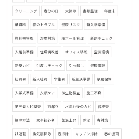
クリーニング
春分の日
大掃除
書類整理
年度末
紙資料
春のトラブル
健康リスク
新入学準備
教科書管理
湿度対策
段ボール管理
新居チェック
入居前準備
住環境改善
オフィス移転
空気環境
新築カビ
引渡しチェック
引っ越し
健康管理
社員寮
新入社員
学生寮
新生活準備
制服保管
入学式準備
衣類ケア
微生物検査
施工不良
第三者カビ調査
雨漏り
水漏れ後のカビ
菌検査
掃除方法
家事初心者
気温上昇
除湿
春対策
試運転
換気扇掃除
春掃除
キッチン掃除
春の長雨