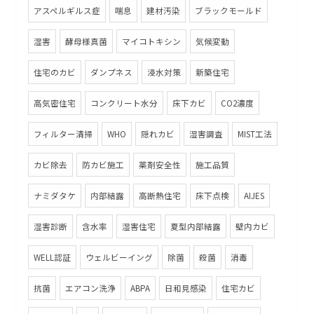
アスペルギルス症
喘息
建材汚染
ブラックモールド
湿害
酵母様真菌
マイコトキシン
気候変動
住宅のカビ
ダンプネス
浸水対策
新築住宅
高気密住宅
コンクリート水分
床下カビ
CO2濃度
フィルター清掃
WHO
隠れカビ
湿害調査
MIST工法
カビ除去
防カビ施工
薬剤安全性
施工品質
ナミダタケ
内部結露
高断熱住宅
床下点検
AIJES
湿害診断
含水率
湿害住宅
夏型内部結露
壁内カビ
WELL認証
ウェルビーイング
除菌
殺菌
消毒
抗菌
エアコン洗浄
ABPA
日和見感染
住宅カビ