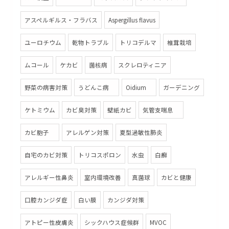
アスペルギルス・フラバス
Aspergillus flavus
ユーロチウム
乾物トラブル
トリコデルマ
椎茸栽培
ムコール
ケカビ
菌核病
スクレロティニア
野菜の病害対策
うどんこ病
Oidium
ガーデニング
ケトミウム
カビ臭対策
壁紙カビ
気管支喘息
カビ胞子
アレルゲン対策
夏型過敏性肺炎
自宅のカビ対策
トリコスポロン
水虫
白癬
アレルギー性鼻炎
室内環境改善
真菌球
カビと健康
口腔カンジダ症
白い膜
カンジダ対策
アトピー性皮膚炎
シックハウス症候群
MVOC