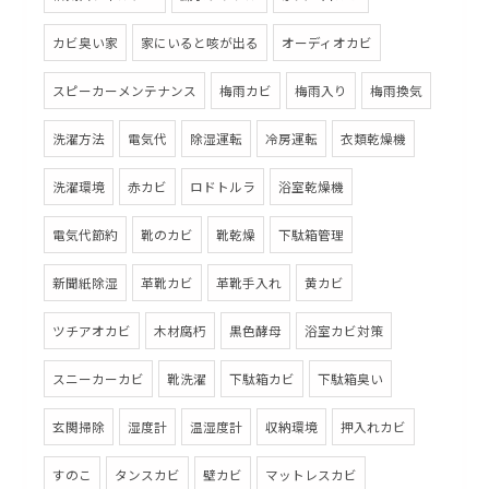
カビ臭い家
家にいると咳が出る
オーディオカビ
スピーカーメンテナンス
梅雨カビ
梅雨入り
梅雨換気
洗濯方法
電気代
除湿運転
冷房運転
衣類乾燥機
洗濯環境
赤カビ
ロドトルラ
浴室乾燥機
電気代節約
靴のカビ
靴乾燥
下駄箱管理
新聞紙除湿
革靴カビ
革靴手入れ
黄カビ
ツチアオカビ
木材腐朽
黒色酵母
浴室カビ対策
スニーカーカビ
靴洗濯
下駄箱カビ
下駄箱臭い
玄関掃除
湿度計
温湿度計
収納環境
押入れカビ
すのこ
タンスカビ
壁カビ
マットレスカビ