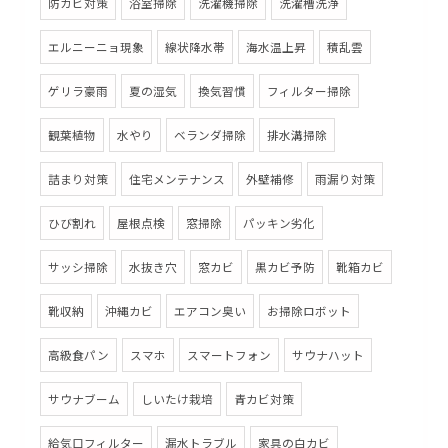
防カビ対策
浴室掃除
洗濯機掃除
洗濯槽洗浄
エルニーニョ現象
線状降水帯
海水温上昇
積乱雲
ゲリラ豪雨
夏の湿気
換気習慣
フィルター掃除
観葉植物
水やり
ベランダ掃除
排水溝掃除
詰まり対策
住宅メンテナンス
外壁補修
雨漏り対策
ひび割れ
屋根点検
窓掃除
パッキン劣化
サッシ掃除
水抜き穴
窓カビ
黒カビ予防
靴箱カビ
靴収納
沖縄カビ
エアコン臭い
お掃除ロボット
高級食パン
スマホ
スマートフォン
サウナハット
サウナブーム
しいたけ栽培
青カビ対策
給気口フィルター
漏水トラブル
家具の白カビ