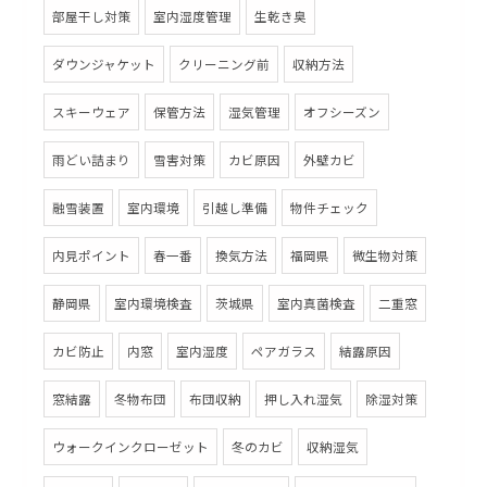
部屋干し対策
室内湿度管理
生乾き臭
ダウンジャケット
クリーニング前
収納方法
スキーウェア
保管方法
湿気管理
オフシーズン
雨どい詰まり
雪害対策
カビ原因
外壁カビ
融雪装置
室内環境
引越し準備
物件チェック
内見ポイント
春一番
換気方法
福岡県
微生物対策
静岡県
室内環境検査
茨城県
室内真菌検査
二重窓
カビ防止
内窓
室内湿度
ペアガラス
結露原因
窓結露
冬物布団
布団収納
押し入れ湿気
除湿対策
ウォークインクローゼット
冬のカビ
収納湿気