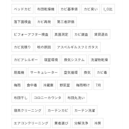
ベッドカビ
布団乾燥機
カビ基準値
カビ臭い
I_O比
落下菌検査
カビ再発
第三者評価
ビフォーアフター検査
真菌測定
カビ調査
賃貸退去
カビ見積り
咳の原因
アスペルギルスフミガタス
カビアレルギー
寝室環境
換気システム
洗濯物乾燥
扇風機
サーキュレーター
空気循環
換気
カビ毒
梅雨
食中毒
冷蔵庫
野菜室
梅雨明け
7月
布団干し
コロニーカウンタ
布団丸洗い
寝具クリーニング
カーテンカビ
カーテン洗濯
エアコンクリーニング
業者選び
分解洗浄
冷房