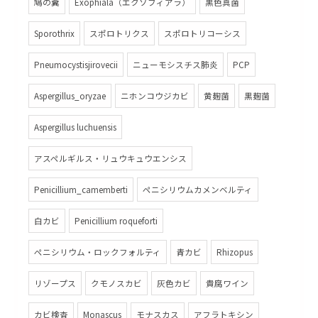
鳩の糞
Exophiala（エクソフィアラ）
黒色真菌
Sporothrix
スポロトリクス
スポロトリコーシス
Pneumocystisjirovecii
ニューモシスチス肺炎
PCP
Aspergillus_oryzae
ニホンコウジカビ
黄麹菌
黒麹菌
Aspergillus luchuensis
アスペルギルス・リュウキュウエンシス
Penicillium_camemberti
ペニシリウムカメンベルティ
白カビ
Penicillium roqueforti
ペニシリウム・ロックフォルティ
青カビ
Rhizopus
リゾープス
クモノスカビ
灰色カビ
貴腐ワイン
カビ検査
Monascus
モナスカス
アフラトキシン