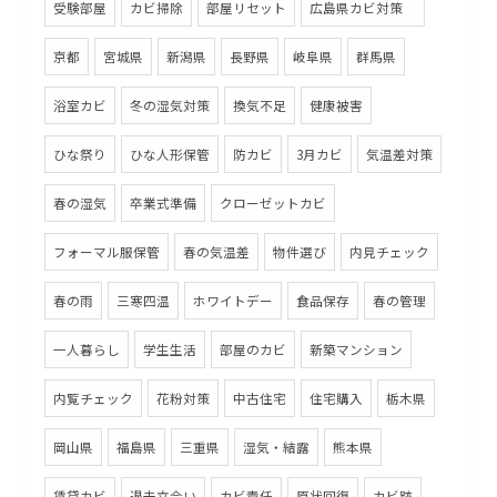
受験部屋
カビ掃除
部屋リセット
広島県カビ対策
京都
宮城県
新潟県
長野県
岐阜県
群馬県
浴室カビ
冬の湿気対策
換気不足
健康被害
ひな祭り
ひな人形保管
防カビ
3月カビ
気温差対策
春の湿気
卒業式準備
クローゼットカビ
フォーマル服保管
春の気温差
物件選び
内見チェック
春の雨
三寒四温
ホワイトデー
食品保存
春の管理
一人暮らし
学生生活
部屋のカビ
新築マンション
内覧チェック
花粉対策
中古住宅
住宅購入
栃木県
岡山県
福島県
三重県
湿気・結露
熊本県
賃貸カビ
退去立会い
カビ責任
原状回復
カビ跡