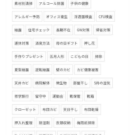
素材別清掃
アルコール除菌
子供の健康
アレルギー予防
オフィス衛生
浮遊菌検査
CFU検査
結露
住宅チェック
長期不在
GW対策
帰省対策
連休対策
消臭方法
母の日ギフト
押し花
手作りプレゼント
五月人形
こどもの日
掃除
夏型結露
逆転結露
壁のカビ
カビ健康被害
天井カビ
病院解体
微生物
部屋干し
5月の湿気
修学旅行
留守中
運動会
靴保管
靴箱
クローゼット
布団カビ
天日干し
布団乾燥
押入れ整理
除湿剤
衣類収納
梅雨前掃除