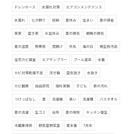
ドレンホース
水漏れ対策
エアコンメンテナンス
水漏れ
七夕飾り
収納
夏休み
住まい
夏の帰省
実家
空き家
お盆休み
夏の換気
朝晩の換気
夏の湿度
熱帯夜
窓開け
外気
海の日
微生物汚染
住宅カビ調査
エアサンプラー
プール道具
水着
カビ対策乾燥不足
浮き輪
空気抜き
水抜き
カビ観察
自由研究
理科実験
子ども
家の汚れ
つけっぱなし
夏
洗濯機
臭い
洗濯槽
バスタオル
夏の洗濯
生ゴミ
台所
夏の掃除
キッチン衛生
冷蔵庫掃除
野菜室野菜室
夏本番
7月末