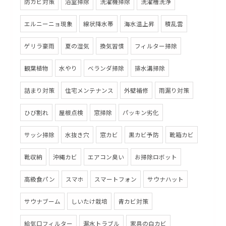
防カビ対策
浴室掃除
洗濯機掃除
洗濯槽洗浄
エルニーニョ現象
線状降水帯
海水温上昇
積乱雲
ゲリラ豪雨
夏の湿気
換気習慣
フィルター掃除
観葉植物
水やり
ベランダ掃除
排水溝掃除
詰まり対策
住宅メンテナンス
外壁補修
雨漏り対策
ひび割れ
屋根点検
窓掃除
パッキン劣化
サッシ掃除
水抜き穴
窓カビ
黒カビ予防
靴箱カビ
靴収納
沖縄カビ
エアコン臭い
お掃除ロボット
高級食パン
スマホ
スマートフォン
サウナハット
サウナブーム
しいたけ栽培
青カビ対策
給気口フィルター
漏水トラブル
家具の白カビ