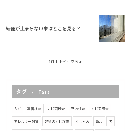
結露が止まらない家はどこを見る？
1件中 1～1件を表示
タグ
Tags
カビ
真菌検査
カビ菌検査
室内検査
カビ菌調査
アレルギー対策
建物のカビ検査
くしゃみ
鼻水
咳