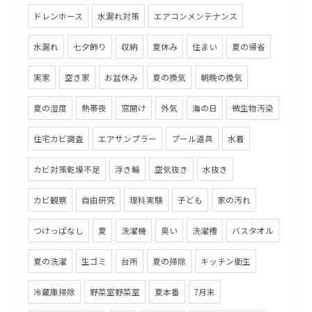
ドレンホース
水漏れ対策
エアコンメンテナンス
水漏れ
七夕飾り
収納
夏休み
住まい
夏の帰省
実家
空き家
お盆休み
夏の換気
朝晩の換気
夏の湿度
熱帯夜
窓開け
外気
海の日
微生物汚染
住宅カビ調査
エアサンプラー
プール道具
水着
カビ対策乾燥不足
浮き輪
空気抜き
水抜き
カビ観察
自由研究
理科実験
子ども
家の汚れ
つけっぱなし
夏
洗濯機
臭い
洗濯槽
バスタオル
夏の洗濯
生ゴミ
台所
夏の掃除
キッチン衛生
冷蔵庫掃除
野菜室野菜室
夏本番
7月末