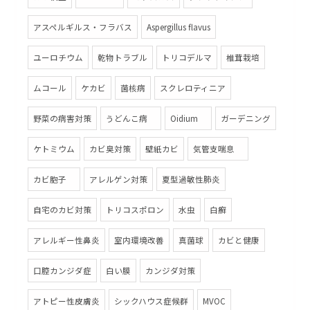
アスペルギルス・フラバス
Aspergillus flavus
ユーロチウム
乾物トラブル
トリコデルマ
椎茸栽培
ムコール
ケカビ
菌核病
スクレロティニア
野菜の病害対策
うどんこ病
Oidium
ガーデニング
ケトミウム
カビ臭対策
壁紙カビ
気管支喘息
カビ胞子
アレルゲン対策
夏型過敏性肺炎
自宅のカビ対策
トリコスポロン
水虫
白癬
アレルギー性鼻炎
室内環境改善
真菌球
カビと健康
口腔カンジダ症
白い膜
カンジダ対策
アトピー性皮膚炎
シックハウス症候群
MVOC