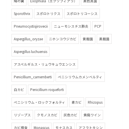
鳩の糞
Exophiala（エクソフィアラ）
黒色真菌
Sporothrix
スポロトリクス
スポロトリコーシス
Pneumocystisjirovecii
ニューモシスチス肺炎
PCP
Aspergillus_oryzae
ニホンコウジカビ
黄麹菌
黒麹菌
Aspergillus luchuensis
アスペルギルス・リュウキュウエンシス
Penicillium_camemberti
ペニシリウムカメンベルティ
白カビ
Penicillium roqueforti
ペニシリウム・ロックフォルティ
青カビ
Rhizopus
リゾープス
クモノスカビ
灰色カビ
貴腐ワイン
カビ検査
Monascus
モナスカス
アフラトキシン