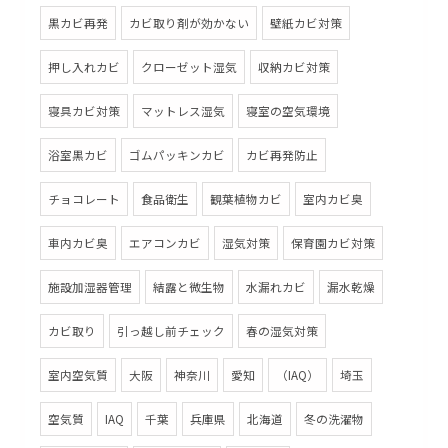
黒カビ再発
カビ取り剤が効かない
壁紙カビ対策
押し入れカビ
クローゼット湿気
収納カビ対策
寝具カビ対策
マットレス湿気
寝室の空気環境
浴室黒カビ
ゴムパッキンカビ
カビ再発防止
チョコレート
食品衛生
観葉植物カビ
室内カビ臭
車内カビ臭
エアコンカビ
湿気対策
保育園カビ対策
施設加湿器管理
結露と微生物
水漏れカビ
漏水乾燥
カビ取り
引っ越し前チェック
春の湿気対策
室内空気質
大阪
神奈川
愛知
（IAQ）
埼玉
空気質
IAQ
千葉
兵庫県
北海道
冬の洗濯物