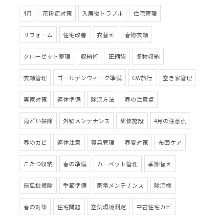
4月
花粉症対策
入居後トラブル
住宅管理
リフォーム
住宅改善
衣替え
春物衣類
クローゼット整理
収納術
圧縮袋
冬物収納
衣類管理
ゴールデンウィーク準備
GW旅行
空き家管理
実家対策
連休準備
除湿方法
春の注意点
雨どい掃除
外壁メンテナンス
研修施設
4月の注意点
春のカビ
連休注意
寝具管理
春夏対策
布団ケア
こたつ収納
春の準備
カーペット管理
季節替え
扇風機掃除
季節準備
家電メンテナンス
除湿機
春の対策
住宅問題
空気環境測定
中古住宅カビ