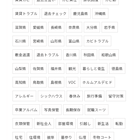
賃貸トラブル
退去チェック
鹿児島県
沖縄県
滋賀県
愛媛県
長崎県
奈良県
大分県
岩手県
石川県
宮崎県
山形県
富山県
カビトラブル
敷金返還
退去トラブル
香川県
秋田県
和歌山県
山梨県
佐賀県
福井県
観光
暮らしと衛生
徳島県
高知県
鳥取県
島根県
VOC
ホルムアルデヒド
アレルギー
シックハウス
春休み
旅行準備
留守対策
卒業アルバム
写真保管
長期保存
就職スーツ
衣類保管
新社会人
部屋環境
引越し
新生活
転勤
社宅
住環境
彼岸
墓参り
仏壇
冬物コート