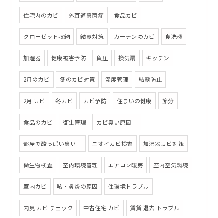
住宅内のカビ
外耳道真菌症
食品カビ
クローゼット収納
結露対策
カーテンのカビ
食洗機
加湿器
健康被害予防
負圧
換気扇
キッチン
2月のカビ
冬のカビ対策
湿度管理
結露防止
2月 カビ
冬カビ
カビ予防
住まいの健康
節分
食品のカビ
衛生管理
カビ臭い原因
部屋の酸っぱい臭い
ニオイカビ検査
加湿器カビ対策
微生物検査
室内環境管理
エアコン暖房
室内空気環境
室内カビ
咳・鼻炎の原因
住環境トラブル
内見 カビ チェック
中古住宅 カビ
賃貸 退去 トラブル