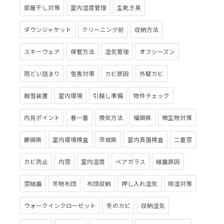
部屋干し対策
室内湿度管理
生乾き臭
ダウンジャケット
クリーニング前
収納方法
スキーウェア
保管方法
湿気管理
オフシーズン
雨どい詰まり
雪害対策
カビ原因
外壁カビ
融雪装置
室内環境
引越し準備
物件チェック
内見ポイント
春一番
換気方法
福岡県
微生物対策
静岡県
室内環境検査
茨城県
室内真菌検査
二重窓
カビ防止
内窓
室内湿度
ペアガラス
結露原因
窓結露
冬物布団
布団収納
押し入れ湿気
除湿対策
ウォークインクローゼット
冬のカビ
収納湿気