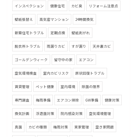
インスペクション
健康住宅
カビ臭
リフォーム注意点
壁紙張替え
高気密マンション
24時間換気
新築住宅トラブル
定期点検
壁紙剥がれ
脱衣所トラブル
雨漏りカビ
すが漏り
天井裏カビ
ゴールデンウィーク
留守中の家
エアコン
空気環境検査
室内カビリスク
原状回復トラブル
賃貸管理
ペット健康
室内環境
除菌の限界
専門調査
梅雨準備
エアコン掃除
GW準備
健康対策
換気計画
浮遊菌対策
院内感染対策
空気環境管理
真菌
カビの種類
梅雨対策
実家管理
空き家問題