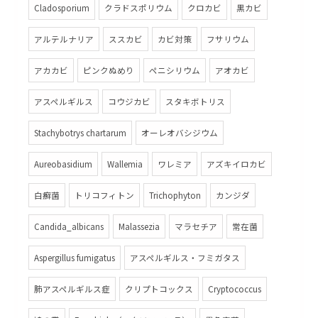
Cladosporium
クラドスポリウム
クロカビ
黒カビ
アルテルナリア
ススカビ
カビ対策
フサリウム
アカカビ
ピンクぬめり
ペニシリウム
アオカビ
アスペルギルス
コウジカビ
スタキボトリス
Stachybotrys chartarum
オーレオバシジウム
Aureobasidium
Wallemia
ワレミア
アズキイロカビ
白癬菌
トリコフィトン
Trichophyton
カンジダ
Candida_albicans
Malassezia
マラセチア
常在菌
Aspergillus fumigatus
アスペルギルス・フミガタス
肺アスペルギルス症
クリプトコックス
Cryptococcus