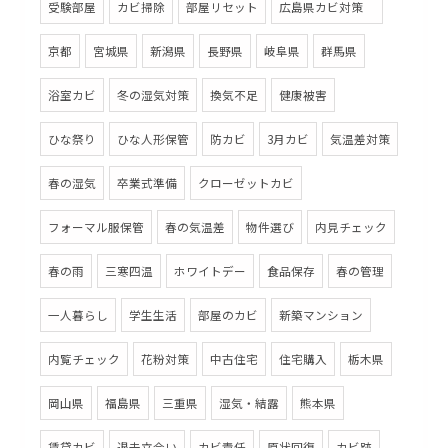
受験部屋
カビ掃除
部屋リセット
広島県カビ対策
京都
宮城県
新潟県
長野県
岐阜県
群馬県
浴室カビ
冬の湿気対策
換気不足
健康被害
ひな祭り
ひな人形保管
防カビ
3月カビ
気温差対策
春の湿気
卒業式準備
クローゼットカビ
フォーマル服保管
春の気温差
物件選び
内見チェック
春の雨
三寒四温
ホワイトデー
食品保存
春の管理
一人暮らし
学生生活
部屋のカビ
新築マンション
内覧チェック
花粉対策
中古住宅
住宅購入
栃木県
岡山県
福島県
三重県
湿気・結露
熊本県
賃貸カビ
退去立会い
カビ責任
原状回復
カビ跡