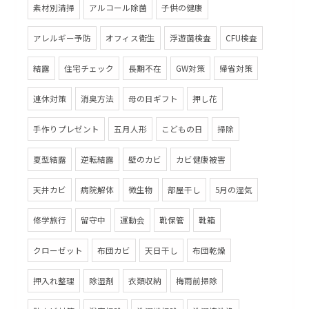
素材別清掃
アルコール除菌
子供の健康
アレルギー予防
オフィス衛生
浮遊菌検査
CFU検査
結露
住宅チェック
長期不在
GW対策
帰省対策
連休対策
消臭方法
母の日ギフト
押し花
手作りプレゼント
五月人形
こどもの日
掃除
夏型結露
逆転結露
壁のカビ
カビ健康被害
天井カビ
病院解体
微生物
部屋干し
5月の湿気
修学旅行
留守中
運動会
靴保管
靴箱
クローゼット
布団カビ
天日干し
布団乾燥
押入れ整理
除湿剤
衣類収納
梅雨前掃除