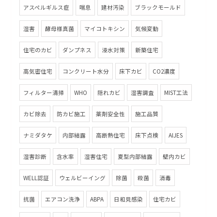
アスペルギルス症
喘息
建材汚染
ブラックモールド
湿害
酵母様真菌
マイコトキシン
気候変動
住宅のカビ
ダンプネス
浸水対策
新築住宅
高気密住宅
コンクリート水分
床下カビ
CO2濃度
フィルター清掃
WHO
隠れカビ
湿害調査
MIST工法
カビ除去
防カビ施工
薬剤安全性
施工品質
ナミダタケ
内部結露
高断熱住宅
床下点検
AIJES
湿害診断
含水率
湿害住宅
夏型内部結露
壁内カビ
WELL認証
ウェルビーイング
除菌
殺菌
消毒
抗菌
エアコン洗浄
ABPA
日和見感染
住宅カビ