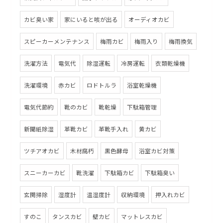
カビ臭い家
家にいると咳が出る
オーディオカビ
スピーカーメンテナンス
梅雨カビ
梅雨入り
梅雨換気
洗濯方法
電気代
除湿運転
冷房運転
衣類乾燥機
洗濯環境
赤カビ
ロドトルラ
浴室乾燥機
電気代節約
靴のカビ
靴乾燥
下駄箱管理
新聞紙除湿
革靴カビ
革靴手入れ
黄カビ
ツチアオカビ
木材腐朽
黒色酵母
浴室カビ対策
スニーカーカビ
靴洗濯
下駄箱カビ
下駄箱臭い
玄関掃除
湿度計
温湿度計
収納環境
押入れカビ
すのこ
タンスカビ
壁カビ
マットレスカビ