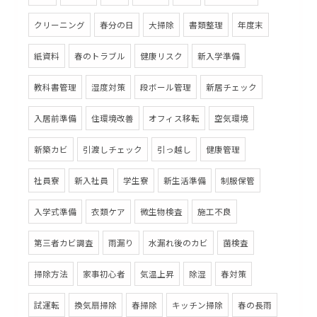
クリーニング
春分の日
大掃除
書類整理
年度末
紙資料
春のトラブル
健康リスク
新入学準備
教科書管理
湿度対策
段ボール管理
新居チェック
入居前準備
住環境改善
オフィス移転
空気環境
新築カビ
引渡しチェック
引っ越し
健康管理
社員寮
新入社員
学生寮
新生活準備
制服保管
入学式準備
衣類ケア
微生物検査
施工不良
第三者カビ調査
雨漏り
水漏れ後のカビ
菌検査
掃除方法
家事初心者
気温上昇
除湿
春対策
試運転
換気扇掃除
春掃除
キッチン掃除
春の長雨