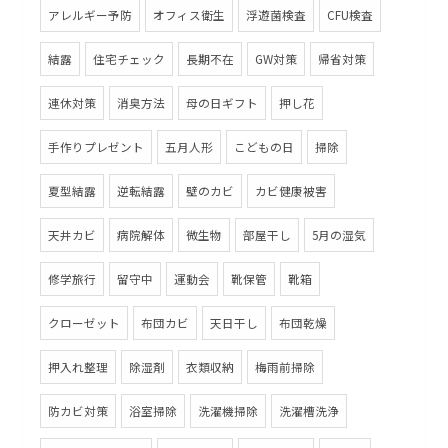
アレルギー予防
オフィス衛生
浮遊菌検査
CFU検査
結露
住宅チェック
長期不在
GW対策
帰省対策
連休対策
消臭方法
母の日ギフト
押し花
手作りプレゼント
五月人形
こどもの日
掃除
夏型結露
逆転結露
壁のカビ
カビ健康被害
天井カビ
病院解体
微生物
部屋干し
5月の湿気
修学旅行
留守中
運動会
靴保管
靴箱
クローゼット
布団カビ
天日干し
布団乾燥
押入れ整理
除湿剤
衣類収納
梅雨前掃除
防カビ対策
浴室掃除
洗濯機掃除
洗濯槽洗浄