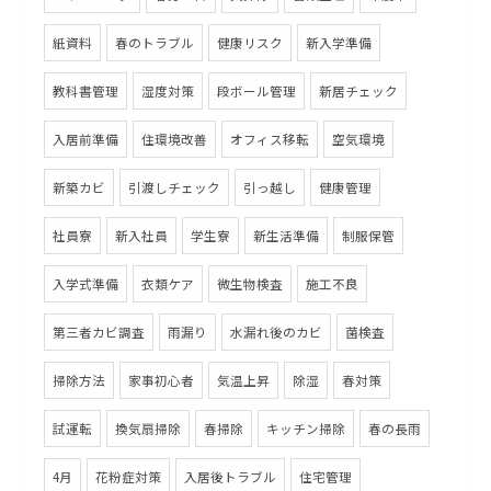
紙資料
春のトラブル
健康リスク
新入学準備
教科書管理
湿度対策
段ボール管理
新居チェック
入居前準備
住環境改善
オフィス移転
空気環境
新築カビ
引渡しチェック
引っ越し
健康管理
社員寮
新入社員
学生寮
新生活準備
制服保管
入学式準備
衣類ケア
微生物検査
施工不良
第三者カビ調査
雨漏り
水漏れ後のカビ
菌検査
掃除方法
家事初心者
気温上昇
除湿
春対策
試運転
換気扇掃除
春掃除
キッチン掃除
春の長雨
4月
花粉症対策
入居後トラブル
住宅管理