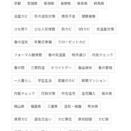
京都
宮城県
新潟県
長野県
岐阜県
群馬県
浴室カビ
冬の湿気対策
換気不足
健康被害
ひな祭り
ひな人形保管
防カビ
3月カビ
気温差対策
春の湿気
卒業式準備
クローゼットカビ
フォーマル服保管
春の気温差
物件選び
内見チェック
春の雨
三寒四温
ホワイトデー
食品保存
春の管理
一人暮らし
学生生活
部屋のカビ
新築マンション
内覧チェック
花粉対策
中古住宅
住宅購入
栃木県
岡山県
福島県
三重県
湿気・結露
熊本県
賃貸カビ
退去立会い
カビ責任
原状回復
カビ跡