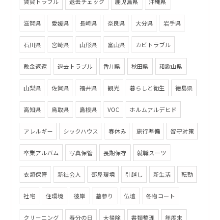
賃貸トラブル
退去チェック
鹿児島県
沖縄県
滋賀県
愛媛県
長崎県
奈良県
大分県
岩手県
石川県
宮崎県
山形県
富山県
カビトラブル
敷金返還
退去トラブル
香川県
秋田県
和歌山県
山梨県
佐賀県
福井県
観光
暮らしと衛生
徳島県
高知県
鳥取県
島根県
VOC
ホルムアルデヒド
アレルギー
シックハウス
春休み
旅行準備
留守対策
卒業アルバム
写真保管
長期保存
就職スーツ
衣類保管
新社会人
部屋環境
引越し
新生活
転勤
社宅
住環境
彼岸
墓参り
仏壇
冬物コート
クリーニング
春分の日
大掃除
書類整理
年度末