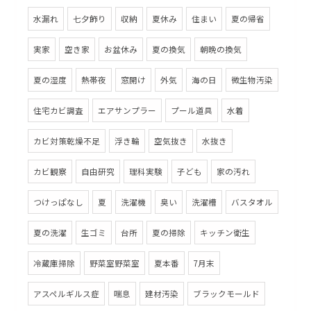
水漏れ
七夕飾り
収納
夏休み
住まい
夏の帰省
実家
空き家
お盆休み
夏の換気
朝晩の換気
夏の湿度
熱帯夜
窓開け
外気
海の日
微生物汚染
住宅カビ調査
エアサンプラー
プール道具
水着
カビ対策乾燥不足
浮き輪
空気抜き
水抜き
カビ観察
自由研究
理科実験
子ども
家の汚れ
つけっぱなし
夏
洗濯機
臭い
洗濯槽
バスタオル
夏の洗濯
生ゴミ
台所
夏の掃除
キッチン衛生
冷蔵庫掃除
野菜室野菜室
夏本番
7月末
アスペルギルス症
喘息
建材汚染
ブラックモールド