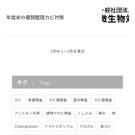
年度末の書類整理カビ対策
1件中 1～1件を表示
タグ
Tags
カビ
真菌検査
カビ菌検査
室内検査
カビ菌調査
アレルギー対策
建物のカビ検査
くしゃみ
鼻水
咳
Cladosporium
クラドスポリウム
クロカビ
黒カビ