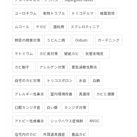
ユーロチウム
乾物トラブル
トリコデルマ
椎茸栽培
ムコール
ケカビ
菌核病
スクレロティニア
野菜の病害対策
うどんこ病
Oidium
ガーデニング
ケトミウム
カビ臭対策
壁紙カビ
気管支喘息
カビ胞子
アレルゲン対策
夏型過敏性肺炎
自宅のカビ対策
トリコスポロン
水虫
白癬
アレルギー性鼻炎
室内環境改善
真菌球
カビと健康
口腔カンジダ症
白い膜
カンジダ対策
アトピー性皮膚炎
シックハウス症候群
MVOC
住宅内のカビ
外耳道真菌症
食品カビ