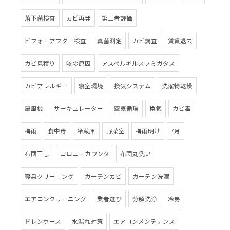
落下菌検査
カビ再発
第三者評価
ビフォーアフター検査
真菌測定
カビ調査
賃貸退去
カビ見積り
咳の原因
アスペルギルスフミガタス
カビアレルギー
寝室環境
換気システム
洗濯物乾燥
扇風機
サーキュレーター
空気循環
換気
カビ毒
梅雨
食中毒
冷蔵庫
野菜室
梅雨明け
7月
布団干し
コロニーカウンタ
布団丸洗い
寝具クリーニング
カーテンカビ
カーテン洗濯
エアコンクリーニング
業者選び
分解洗浄
冷房
ドレンホース
水漏れ対策
エアコンメンテナンス