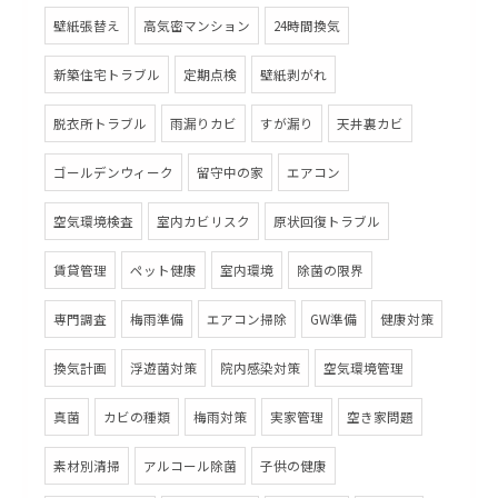
壁紙張替え
高気密マンション
24時間換気
新築住宅トラブル
定期点検
壁紙剥がれ
脱衣所トラブル
雨漏りカビ
すが漏り
天井裏カビ
ゴールデンウィーク
留守中の家
エアコン
空気環境検査
室内カビリスク
原状回復トラブル
賃貸管理
ペット健康
室内環境
除菌の限界
専門調査
梅雨準備
エアコン掃除
GW準備
健康対策
換気計画
浮遊菌対策
院内感染対策
空気環境管理
真菌
カビの種類
梅雨対策
実家管理
空き家問題
素材別清掃
アルコール除菌
子供の健康