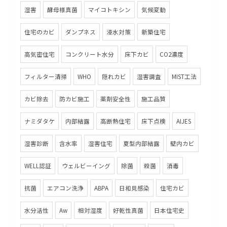
湿害
酵母様真菌
マイコトキシン
気候変動
住宅のカビ
ダンプネス
浸水対策
新築住宅
高気密住宅
コンクリート水分
床下カビ
CO2濃度
フィルター清掃
WHO
隠れカビ
湿害調査
MIST工法
カビ除去
防カビ施工
薬剤安全性
施工品質
ナミダタケ
内部結露
高断熱住宅
床下点検
AIJES
湿害診断
含水率
湿害住宅
夏型内部結露
壁内カビ
WELL認証
ウェルビーイング
除菌
殺菌
消毒
抗菌
エアコン洗浄
ABPA
日和見感染
住宅カビ
水分活性
Aw
相対湿度
好乾性真菌
日本住宅史