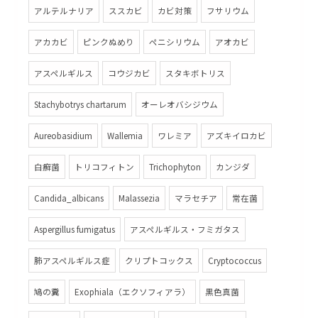
アルテルナリア
ススカビ
カビ対策
フサリウム
アカカビ
ピンクぬめり
ペニシリウム
アオカビ
アスペルギルス
コウジカビ
スタキボトリス
Stachybotrys chartarum
オーレオバシジウム
Aureobasidium
Wallemia
ワレミア
アズキイロカビ
白癬菌
トリコフィトン
Trichophyton
カンジダ
Candida_albicans
Malassezia
マラセチア
常在菌
Aspergillus fumigatus
アスペルギルス・フミガタス
肺アスペルギルス症
クリプトコックス
Cryptococcus
鳩の糞
Exophiala（エクソフィアラ）
黒色真菌