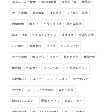
エルニーニョ現象
線状降水帯
海水温上昇
積乱雲
ゲリラ豪雨
夏の湿気
換気習慣
フィルター掃除
観葉植物
水やり
ベランダ掃除
排水溝掃除
詰まり対策
住宅メンテナンス
外壁補修
雨漏り対策
ひび割れ
屋根点検
窓掃除
パッキン劣化
サッシ掃除
水抜き穴
窓カビ
黒カビ予防
靴箱カビ
靴収納
沖縄カビ
エアコン臭い
お掃除ロボット
高級食パン
スマホ
スマートフォン
サウナハット
サウナブーム
しいたけ栽培
青カビ対策
給気口フィルター
漏水トラブル
家具の白カビ
カビ臭い家
家にいると咳が出る
オーディオカビ