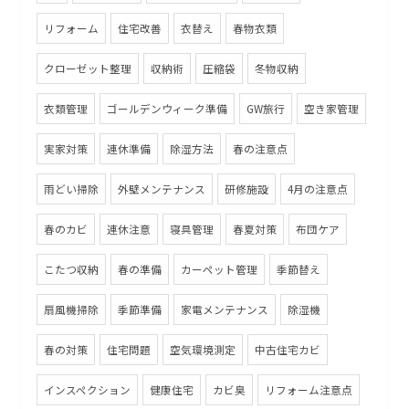
リフォーム
住宅改善
衣替え
春物衣類
クローゼット整理
収納術
圧縮袋
冬物収納
衣類管理
ゴールデンウィーク準備
GW旅行
空き家管理
実家対策
連休準備
除湿方法
春の注意点
雨どい掃除
外壁メンテナンス
研修施設
4月の注意点
春のカビ
連休注意
寝具管理
春夏対策
布団ケア
こたつ収納
春の準備
カーペット管理
季節替え
扇風機掃除
季節準備
家電メンテナンス
除湿機
春の対策
住宅問題
空気環境測定
中古住宅カビ
インスペクション
健康住宅
カビ臭
リフォーム注意点