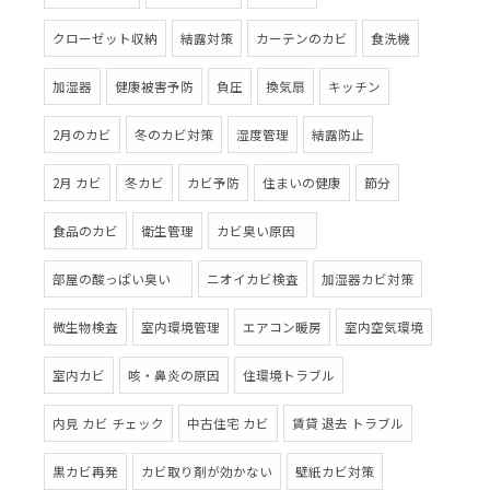
クローゼット収納
結露対策
カーテンのカビ
食洗機
加湿器
健康被害予防
負圧
換気扇
キッチン
2月のカビ
冬のカビ対策
湿度管理
結露防止
2月 カビ
冬カビ
カビ予防
住まいの健康
節分
食品のカビ
衛生管理
カビ臭い原因
部屋の酸っぱい臭い
ニオイカビ検査
加湿器カビ対策
微生物検査
室内環境管理
エアコン暖房
室内空気環境
室内カビ
咳・鼻炎の原因
住環境トラブル
内見 カビ チェック
中古住宅 カビ
賃貸 退去 トラブル
黒カビ再発
カビ取り剤が効かない
壁紙カビ対策