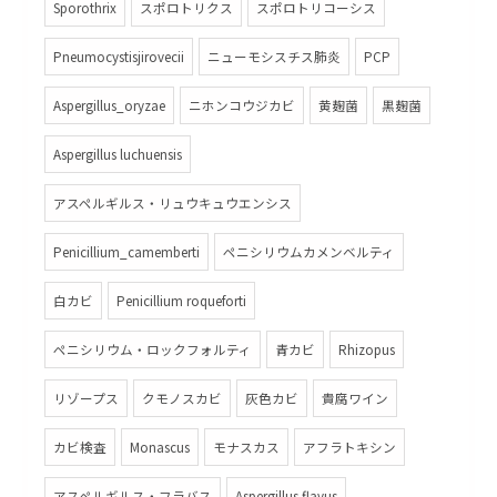
Sporothrix
スポロトリクス
スポロトリコーシス
Pneumocystisjirovecii
ニューモシスチス肺炎
PCP
Aspergillus_oryzae
ニホンコウジカビ
黄麹菌
黒麹菌
Aspergillus luchuensis
アスペルギルス・リュウキュウエンシス
Penicillium_camemberti
ペニシリウムカメンベルティ
白カビ
Penicillium roqueforti
ペニシリウム・ロックフォルティ
青カビ
Rhizopus
リゾープス
クモノスカビ
灰色カビ
貴腐ワイン
カビ検査
Monascus
モナスカス
アフラトキシン
アスペルギルス・フラバス
Aspergillus flavus