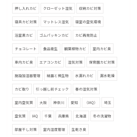
押し入れカビ
クローゼット湿気
収納カビ対策
寝具カビ対策
マットレス湿気
寝室の空気環境
浴室黒カビ
ゴムパッキンカビ
カビ再発防止
チョコレート
食品衛生
観葉植物カビ
室内カビ臭
車内カビ臭
エアコンカビ
湿気対策
保育園カビ対策
施設加湿器管理
結露と微生物
水漏れカビ
漏水乾燥
カビ取り
引っ越し前チェック
春の湿気対策
室内空気質
大阪
神奈川
愛知
（IAQ）
埼玉
空気質
IAQ
千葉
兵庫県
北海道
冬の洗濯物
部屋干し対策
室内湿度管理
生乾き臭