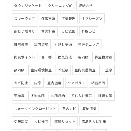
ダウンジャケット
クリーニング前
収納方法
スキーウェア
保管方法
湿気管理
オフシーズン
雨どい詰まり
雪害対策
カビ原因
外壁カビ
融雪装置
室内環境
引越し準備
物件チェック
内見ポイント
春一番
換気方法
福岡県
微生物対策
静岡県
室内環境検査
茨城県
室内真菌検査
二重窓
カビ防止
内窓
室内湿度
ペアガラス
結露原因
窓結露
冬物布団
布団収納
押し入れ湿気
除湿対策
ウォークインクローゼット
冬のカビ
収納湿気
受験部屋
カビ掃除
部屋リセット
広島県カビ対策