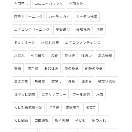
布団干し
コロニーカウンタ
布団丸洗い
寝具クリーニング
カーテンカビ
カーテン洗濯
エアコンクリーニング
業者選び
分解洗浄
冷房
ドレンホース
水漏れ対策
エアコンメンテナンス
水漏れ
七夕飾り
収納
夏休み
住まい
夏の帰省
実家
空き家
お盆休み
夏の換気
朝晩の換気
夏の湿度
熱帯夜
窓開け
外気
海の日
微生物汚染
住宅カビ調査
エアサンプラー
プール道具
水着
カビ対策乾燥不足
浮き輪
空気抜き
水抜き
カビ観察
自由研究
理科実験
子ども
家の汚れ