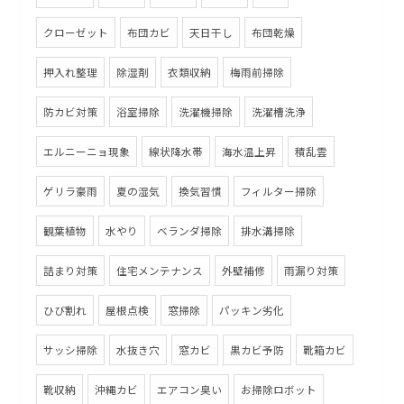
クローゼット
布団カビ
天日干し
布団乾燥
押入れ整理
除湿剤
衣類収納
梅雨前掃除
防カビ対策
浴室掃除
洗濯機掃除
洗濯槽洗浄
エルニーニョ現象
線状降水帯
海水温上昇
積乱雲
ゲリラ豪雨
夏の湿気
換気習慣
フィルター掃除
観葉植物
水やり
ベランダ掃除
排水溝掃除
詰まり対策
住宅メンテナンス
外壁補修
雨漏り対策
ひび割れ
屋根点検
窓掃除
パッキン劣化
サッシ掃除
水抜き穴
窓カビ
黒カビ予防
靴箱カビ
靴収納
沖縄カビ
エアコン臭い
お掃除ロボット