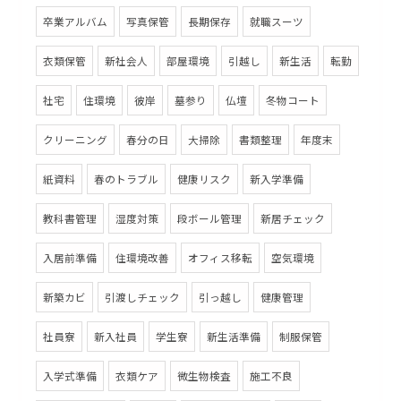
卒業アルバム
写真保管
長期保存
就職スーツ
衣類保管
新社会人
部屋環境
引越し
新生活
転勤
社宅
住環境
彼岸
墓参り
仏壇
冬物コート
クリーニング
春分の日
大掃除
書類整理
年度末
紙資料
春のトラブル
健康リスク
新入学準備
教科書管理
湿度対策
段ボール管理
新居チェック
入居前準備
住環境改善
オフィス移転
空気環境
新築カビ
引渡しチェック
引っ越し
健康管理
社員寮
新入社員
学生寮
新生活準備
制服保管
入学式準備
衣類ケア
微生物検査
施工不良