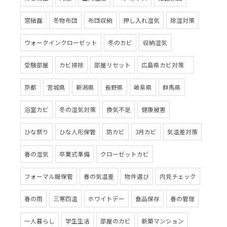
窓結露
冬物布団
布団収納
押し入れ湿気
除湿対策
ウォークインクローゼット
冬のカビ
収納湿気
受験部屋
カビ掃除
部屋リセット
広島県カビ対策
京都
宮城県
新潟県
長野県
岐阜県
群馬県
浴室カビ
冬の湿気対策
換気不足
健康被害
ひな祭り
ひな人形保管
防カビ
3月カビ
気温差対策
春の湿気
卒業式準備
クローゼットカビ
フォーマル服保管
春の気温差
物件選び
内見チェック
春の雨
三寒四温
ホワイトデー
食品保存
春の管理
一人暮らし
学生生活
部屋のカビ
新築マンション