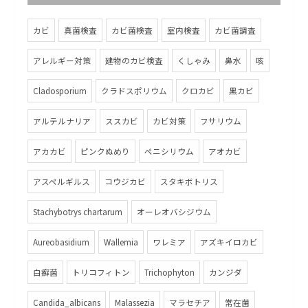
カビ
真菌検査
カビ菌検査
室内検査
カビ菌調査
アレルギー対策
建物のカビ検査
くしゃみ
鼻水
咳
Cladosporium
クラドスポリウム
クロカビ
黒カビ
アルテルナリア
ススカビ
カビ対策
フサリウム
アカカビ
ピンクぬめり
ペニシリウム
アオカビ
アスペルギルス
コウジカビ
スタキボトリス
Stachybotrys chartarum
オーレオバシジウム
Aureobasidium
Wallemia
ワレミア
アズキイロカビ
白癬菌
トリコフィトン
Trichophyton
カンジダ
Candida_albicans
Malassezia
マラセチア
常在菌