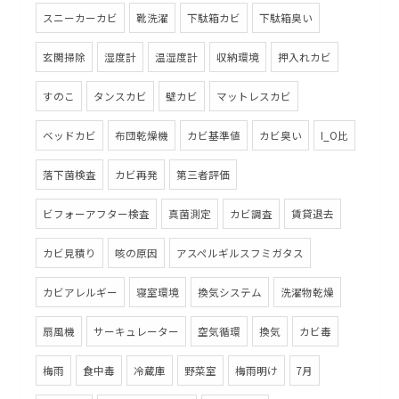
スニーカーカビ
靴洗濯
下駄箱カビ
下駄箱臭い
玄関掃除
湿度計
温湿度計
収納環境
押入れカビ
すのこ
タンスカビ
壁カビ
マットレスカビ
ベッドカビ
布団乾燥機
カビ基準値
カビ臭い
I_O比
落下菌検査
カビ再発
第三者評価
ビフォーアフター検査
真菌測定
カビ調査
賃貸退去
カビ見積り
咳の原因
アスペルギルスフミガタス
カビアレルギー
寝室環境
換気システム
洗濯物乾燥
扇風機
サーキュレーター
空気循環
換気
カビ毒
梅雨
食中毒
冷蔵庫
野菜室
梅雨明け
7月