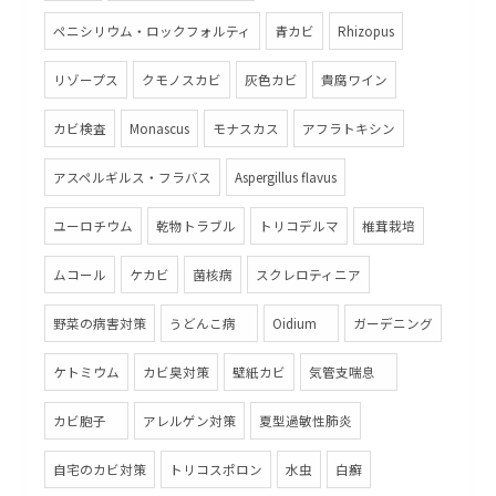
ペニシリウム・ロックフォルティ
青カビ
Rhizopus
リゾープス
クモノスカビ
灰色カビ
貴腐ワイン
カビ検査
Monascus
モナスカス
アフラトキシン
アスペルギルス・フラバス
Aspergillus flavus
ユーロチウム
乾物トラブル
トリコデルマ
椎茸栽培
ムコール
ケカビ
菌核病
スクレロティニア
野菜の病害対策
うどんこ病
Oidium
ガーデニング
ケトミウム
カビ臭対策
壁紙カビ
気管支喘息
カビ胞子
アレルゲン対策
夏型過敏性肺炎
自宅のカビ対策
トリコスポロン
水虫
白癬