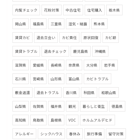
内覧チェック
花粉対策
中古住宅
住宅購入
栃木県
岡山県
福島県
三重県
湿気・結露
熊本県
賃貸カビ
退去立会い
カビ責任
原状回復
カビ跡
賃貸トラブル
退去チェック
鹿児島県
沖縄県
滋賀県
愛媛県
長崎県
奈良県
大分県
岩手県
石川県
宮崎県
山形県
富山県
カビトラブル
敷金返還
退去トラブル
香川県
秋田県
和歌山県
山梨県
佐賀県
福井県
観光
暮らしと衛生
徳島県
高知県
鳥取県
島根県
VOC
ホルムアルデヒド
アレルギー
シックハウス
春休み
旅行準備
留守対策