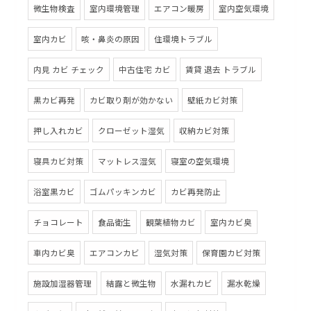
微生物検査
室内環境管理
エアコン暖房
室内空気環境
室内カビ
咳・鼻炎の原因
住環境トラブル
内見 カビ チェック
中古住宅 カビ
賃貸 退去 トラブル
黒カビ再発
カビ取り剤が効かない
壁紙カビ対策
押し入れカビ
クローゼット湿気
収納カビ対策
寝具カビ対策
マットレス湿気
寝室の空気環境
浴室黒カビ
ゴムパッキンカビ
カビ再発防止
チョコレート
食品衛生
観葉植物カビ
室内カビ臭
車内カビ臭
エアコンカビ
湿気対策
保育園カビ対策
施設加湿器管理
結露と微生物
水漏れカビ
漏水乾燥