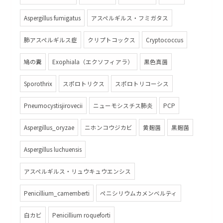
Aspergillus fumigatus
アスペルギルス・フミガタス
肺アスペルギルス症
クリプトコックス
Cryptococcus
鳩の糞
Exophiala（エクソフィアラ）
黒色真菌
Sporothrix
スポロトリクス
スポロトリコーシス
Pneumocystisjirovecii
ニューモシスチス肺炎
PCP
Aspergillus_oryzae
ニホンコウジカビ
黄麹菌
黒麹菌
Aspergillus luchuensis
アスペルギルス・リュウキュウエンシス
Penicillium_camemberti
ペニシリウムカメンベルティ
白カビ
Penicillium roqueforti