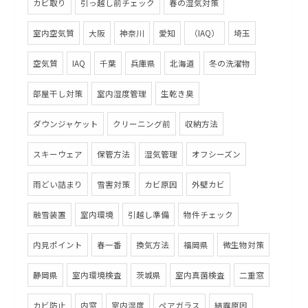
カビ取り
引っ越し前チェック
春の湿気対策
室内空気質
大阪
神奈川
愛知
（IAQ）
埼玉
空気質
IAQ
千葉
兵庫県
北海道
冬の洗濯物
部屋干し対策
室内湿度管理
生乾き臭
ダウンジャケット
クリーニング前
収納方法
スキーウェア
保管方法
湿気管理
オフシーズン
雨どい詰まり
雪害対策
カビ原因
外壁カビ
融雪装置
室内環境
引越し準備
物件チェック
内見ポイント
春一番
換気方法
福岡県
微生物対策
静岡県
室内環境検査
茨城県
室内真菌検査
二重窓
カビ防止
内窓
室内湿度
ペアガラス
結露原因