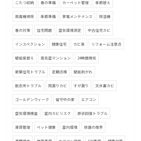
こたつ収納
春の準備
カーペット管理
季節替え
扇風機掃除
季節準備
家電メンテナンス
除湿機
春の対策
住宅問題
空気環境測定
中古住宅カビ
インスペクション
健康住宅
カビ臭
リフォーム注意点
壁紙張替え
高気密マンション
24時間換気
新築住宅トラブル
定期点検
壁紙剥がれ
脱衣所トラブル
雨漏りカビ
すが漏り
天井裏カビ
ゴールデンウィーク
留守中の家
エアコン
空気環境検査
室内カビリスク
原状回復トラブル
賃貸管理
ペット健康
室内環境
除菌の限界