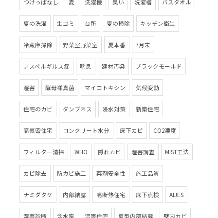
つけっぱなし
夏
洗濯機
臭い
洗濯槽
バスタオル
夏の洗濯
生ゴミ
台所
夏の掃除
キッチン衛生
冷蔵庫掃除
野菜室野菜室
夏本番
7月末
アスペルギルス症
喘息
建材汚染
ブラックモールド
湿害
酵母様真菌
マイコトキシン
気候変動
住宅のカビ
ダンプネス
浸水対策
新築住宅
高気密住宅
コンクリート水分
床下カビ
CO2濃度
フィルター清掃
WHO
隠れカビ
湿害調査
MIST工法
カビ除去
防カビ施工
薬剤安全性
施工品質
ナミダタケ
内部結露
高断熱住宅
床下点検
AIJES
湿害診断
含水率
湿害住宅
夏型内部結露
壁内カビ