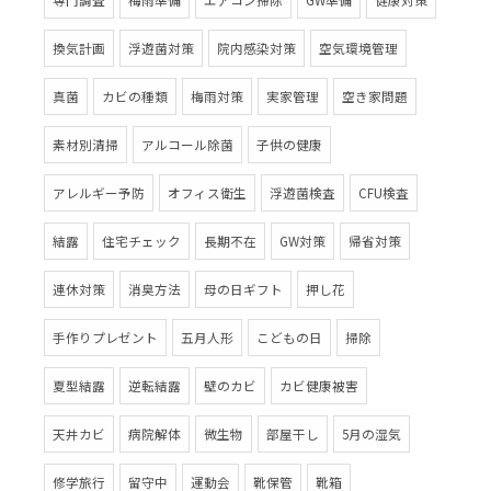
専門調査
梅雨準備
エアコン掃除
GW準備
健康対策
換気計画
浮遊菌対策
院内感染対策
空気環境管理
真菌
カビの種類
梅雨対策
実家管理
空き家問題
素材別清掃
アルコール除菌
子供の健康
アレルギー予防
オフィス衛生
浮遊菌検査
CFU検査
結露
住宅チェック
長期不在
GW対策
帰省対策
連休対策
消臭方法
母の日ギフト
押し花
手作りプレゼント
五月人形
こどもの日
掃除
夏型結露
逆転結露
壁のカビ
カビ健康被害
天井カビ
病院解体
微生物
部屋干し
5月の湿気
修学旅行
留守中
運動会
靴保管
靴箱