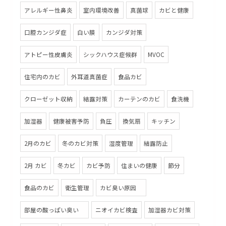
アレルギー性鼻炎
室内環境改善
真菌球
カビと健康
口腔カンジダ症
白い膜
カンジダ対策
アトピー性皮膚炎
シックハウス症候群
MVOC
住宅内のカビ
外耳道真菌症
食品カビ
クローゼット収納
結露対策
カーテンのカビ
食洗機
加湿器
健康被害予防
負圧
換気扇
キッチン
2月のカビ
冬のカビ対策
湿度管理
結露防止
2月 カビ
冬カビ
カビ予防
住まいの健康
節分
食品のカビ
衛生管理
カビ臭い原因
部屋の酸っぱい臭い
ニオイカビ検査
加湿器カビ対策