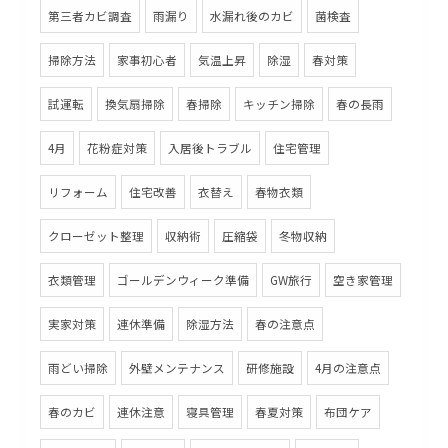
第三者カビ調査
雨漏り
水漏れ後のカビ
菌検査
掃除方法
家事初心者
気温上昇
除湿
春対策
試運転
換気扇掃除
春掃除
キッチン掃除
春の長雨
4月
花粉症対策
入居後トラブル
住宅管理
リフォーム
住宅改善
衣替え
春物衣類
クローゼット整理
収納術
圧縮袋
冬物収納
衣類管理
ゴールデンウィーク準備
GW旅行
空き家管理
実家対策
連休準備
除湿方法
春の注意点
雨どい掃除
外壁メンテナンス
研修施設
4月の注意点
春のカビ
連休注意
寝具管理
春夏対策
布団ケア