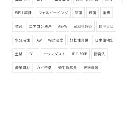
WELL認証
ウェルビーイング
除菌
殺菌
消毒
抗菌
エアコン洗浄
ABPA
日和見感染
住宅カビ
水分活性
Aw
相対湿度
好乾性真菌
日本住宅史
土壁
ダニ
ハウスダスト
IDC-500B
衝突法
産業資材
カビ汚染
微生物腐食
光学機器