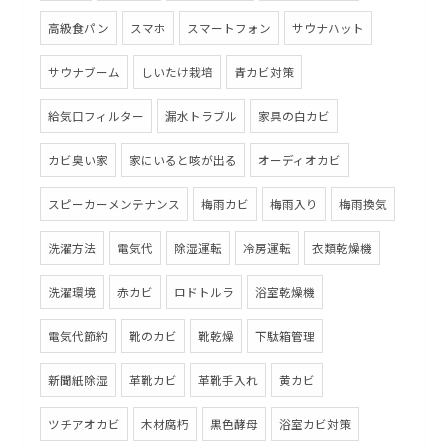
高級食パン
スマホ
スマートフォン
サウナハット
サウナブーム
しいたけ栽培
青カビ対策
給気口フィルター
漏水トラブル
家具の白カビ
カビ臭い家
家にいると咳が出る
オーディオカビ
スピーカーメンテナンス
梅雨カビ
梅雨入り
梅雨換気
洗濯方法
電気代
除湿運転
冷房運転
衣類乾燥機
洗濯環境
赤カビ
ロドトルラ
浴室乾燥機
電気代節約
靴のカビ
靴乾燥
下駄箱管理
新聞紙除湿
革靴カビ
革靴手入れ
黄カビ
ツチアオカビ
木材腐朽
黒色酵母
浴室カビ対策