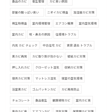
食品のカビ
衛生管理
カビ臭い原因
部屋の酸っぱい臭い
ニオイカビ検査
加湿器カビ対策
微生物検査
室内環境管理
エアコン暖房
室内空気環境
室内カビ
咳・鼻炎の原因
住環境トラブル
内見 カビ チェック
中古住宅 カビ
賃貸 退去 トラブル
黒カビ再発
カビ取り剤が効かない
壁紙カビ対策
押し入れカビ
クローゼット湿気
収納カビ対策
寝具カビ対策
マットレス湿気
寝室の空気環境
浴室黒カビ
ゴムパッキンカビ
カビ再発防止
チョコレート
食品衛生
観葉植物カビ
室内カビ臭
車内カビ臭
エアコンカビ
湿気対策
保育園カビ対策