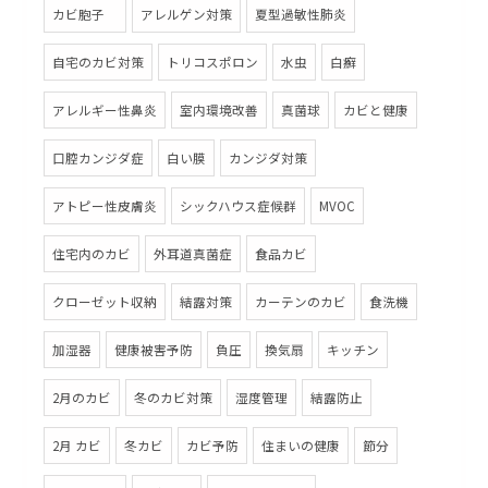
カビ胞子
アレルゲン対策
夏型過敏性肺炎
自宅のカビ対策
トリコスポロン
水虫
白癬
アレルギー性鼻炎
室内環境改善
真菌球
カビと健康
口腔カンジダ症
白い膜
カンジダ対策
アトピー性皮膚炎
シックハウス症候群
MVOC
住宅内のカビ
外耳道真菌症
食品カビ
クローゼット収納
結露対策
カーテンのカビ
食洗機
加湿器
健康被害予防
負圧
換気扇
キッチン
2月のカビ
冬のカビ対策
湿度管理
結露防止
2月 カビ
冬カビ
カビ予防
住まいの健康
節分