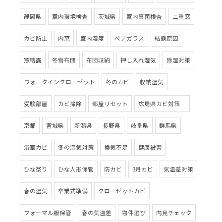
静岡県
室内環境検査
茨城県
室内真菌検査
二重窓
カビ防止
内窓
室内湿度
ペアガラス
結露原因
窓結露
冬物布団
布団収納
押し入れ湿気
除湿対策
ウォークインクローゼット
冬のカビ
収納湿気
受験部屋
カビ掃除
部屋リセット
広島県カビ対策
京都
宮城県
新潟県
長野県
岐阜県
群馬県
浴室カビ
冬の湿気対策
換気不足
健康被害
ひな祭り
ひな人形保管
防カビ
3月カビ
気温差対策
春の湿気
卒業式準備
クローゼットカビ
フォーマル服保管
春の気温差
物件選び
内見チェック