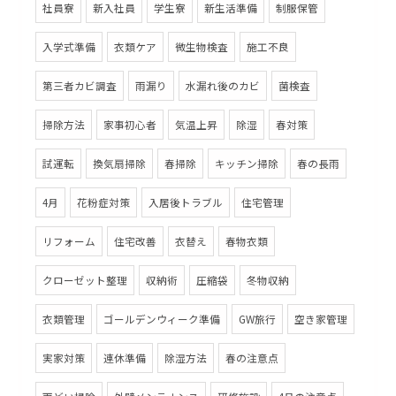
社員寮
新入社員
学生寮
新生活準備
制服保管
入学式準備
衣類ケア
微生物検査
施工不良
第三者カビ調査
雨漏り
水漏れ後のカビ
菌検査
掃除方法
家事初心者
気温上昇
除湿
春対策
試運転
換気扇掃除
春掃除
キッチン掃除
春の長雨
4月
花粉症対策
入居後トラブル
住宅管理
リフォーム
住宅改善
衣替え
春物衣類
クローゼット整理
収納術
圧縮袋
冬物収納
衣類管理
ゴールデンウィーク準備
GW旅行
空き家管理
実家対策
連休準備
除湿方法
春の注意点