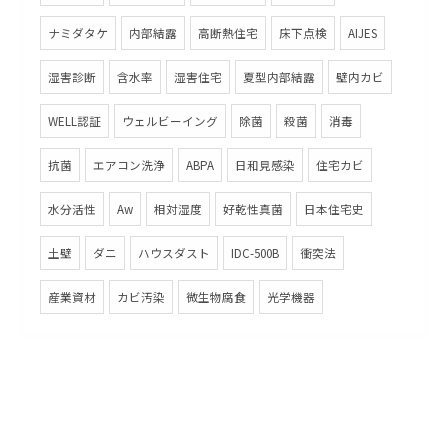
ナミダタケ
内部結露
高断熱住宅
床下点検
AIJES
湿害診断
含水率
湿害住宅
夏型内部結露
壁内カビ
WELL認証
ウェルビーイング
除菌
殺菌
消毒
抗菌
エアコン洗浄
ABPA
日和見感染
住宅カビ
水分活性
Aw
相対湿度
好乾性真菌
日本住宅史
土壁
ダニ
ハウスダスト
IDC-500B
衝突法
産業資材
カビ汚染
微生物腐食
光学機器