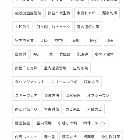
施設加湿器管理
結露と微生物
水漏れカビ
漏水乾燥
カビ取り
引っ越し前チェック
春の湿気対策
室内空気質
大阪
神奈川
愛知
（IAQ）
埼玉
空気質
IAQ
千葉
兵庫県
北海道
冬の洗濯物
部屋干し対策
室内湿度管理
生乾き臭
ダウンジャケット
クリーニング前
収納方法
スキーウェア
保管方法
湿気管理
オフシーズン
雨どい詰まり
雪害対策
カビ原因
外壁カビ
融雪装置
室内環境
引越し準備
物件チェック
内見ポイント
春一番
換気方法
福岡県
微生物対策