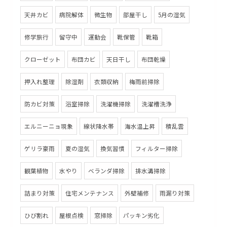
天井カビ
病院解体
微生物
部屋干し
5月の湿気
修学旅行
留守中
運動会
靴保管
靴箱
クローゼット
布団カビ
天日干し
布団乾燥
押入れ整理
除湿剤
衣類収納
梅雨前掃除
防カビ対策
浴室掃除
洗濯機掃除
洗濯槽洗浄
エルニーニョ現象
線状降水帯
海水温上昇
積乱雲
ゲリラ豪雨
夏の湿気
換気習慣
フィルター掃除
観葉植物
水やり
ベランダ掃除
排水溝掃除
詰まり対策
住宅メンテナンス
外壁補修
雨漏り対策
ひび割れ
屋根点検
窓掃除
パッキン劣化