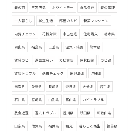
春の雨
三寒四温
ホワイトデー
食品保存
春の管理
一人暮らし
学生生活
部屋のカビ
新築マンション
内覧チェック
花粉対策
中古住宅
住宅購入
栃木県
岡山県
福島県
三重県
湿気・結露
熊本県
賃貸カビ
退去立会い
カビ責任
原状回復
カビ跡
賃貸トラブル
退去チェック
鹿児島県
沖縄県
滋賀県
愛媛県
長崎県
奈良県
大分県
岩手県
石川県
宮崎県
山形県
富山県
カビトラブル
敷金返還
退去トラブル
香川県
秋田県
和歌山県
山梨県
佐賀県
福井県
観光
暮らしと衛生
徳島県