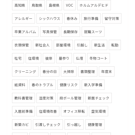
高知県
鳥取県
島根県
VOC
ホルムアルデヒド
アレルギー
シックハウス
春休み
旅行準備
留守対策
卒業アルバム
写真保管
長期保存
就職スーツ
衣類保管
新社会人
部屋環境
引越し
新生活
転勤
社宅
住環境
彼岸
墓参り
仏壇
冬物コート
クリーニング
春分の日
大掃除
書類整理
年度末
紙資料
春のトラブル
健康リスク
新入学準備
教科書管理
湿度対策
段ボール管理
新居チェック
入居前準備
住環境改善
オフィス移転
空気環境
新築カビ
引渡しチェック
引っ越し
健康管理