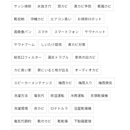
サッシ掃除
水抜き穴
窓カビ
黒カビ予防
靴箱カビ
靴収納
沖縄カビ
エアコン臭い
お掃除ロボット
高級食パン
スマホ
スマートフォン
サウナハット
サウナブーム
しいたけ栽培
青カビ対策
給気口フィルター
漏水トラブル
家具の白カビ
カビ臭い家
家にいると咳が出る
オーディオカビ
スピーカーメンテナンス
梅雨カビ
梅雨入り
梅雨換気
洗濯方法
電気代
除湿運転
冷房運転
衣類乾燥機
洗濯環境
赤カビ
ロドトルラ
浴室乾燥機
電気代節約
靴のカビ
靴乾燥
下駄箱管理