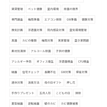
賃貸管理
ペット健康
室内環境
除菌の限界
専門調査
梅雨準備
エアコン掃除
GW準備
健康対策
換気計画
浮遊菌対策
院内感染対策
空気環境管理
真菌
カビの種類
梅雨対策
実家管理
空き家問題
素材別清掃
アルコール除菌
子供の健康
アレルギー予防
オフィス衛生
浮遊菌検査
CFU検査
結露
住宅チェック
長期不在
GW対策
帰省対策
連休対策
消臭方法
母の日ギフト
押し花
手作りプレゼント
五月人形
こどもの日
掃除
夏型結露
逆転結露
壁のカビ
カビ健康被害