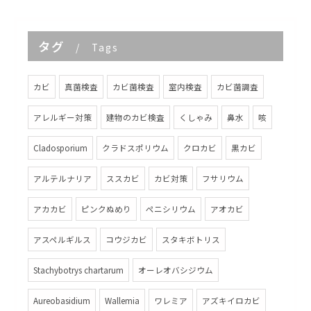
タグ
Tags
カビ
真菌検査
カビ菌検査
室内検査
カビ菌調査
アレルギー対策
建物のカビ検査
くしゃみ
鼻水
咳
Cladosporium
クラドスポリウム
クロカビ
黒カビ
アルテルナリア
ススカビ
カビ対策
フサリウム
アカカビ
ピンクぬめり
ペニシリウム
アオカビ
アスペルギルス
コウジカビ
スタキボトリス
Stachybotrys chartarum
オーレオバシジウム
Aureobasidium
Wallemia
ワレミア
アズキイロカビ