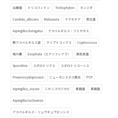
白癬菌
トリコフィトン
Trichophyton
カンジダ
Candida_albicans
Malassezia
マラセチア
常在菌
Aspergillus fumigatus
アスペルギルス・フミガタス
肺アスペルギルス症
クリプトコックス
Cryptococcus
鳩の糞
Exophiala（エクソフィアラ）
黒色真菌
Sporothrix
スポロトリクス
スポロトリコーシス
Pneumocystisjirovecii
ニューモシスチス肺炎
PCP
Aspergillus_oryzae
ニホンコウジカビ
黄麹菌
黒麹菌
Aspergillus luchuensis
アスペルギルス・リュウキュウエンシス