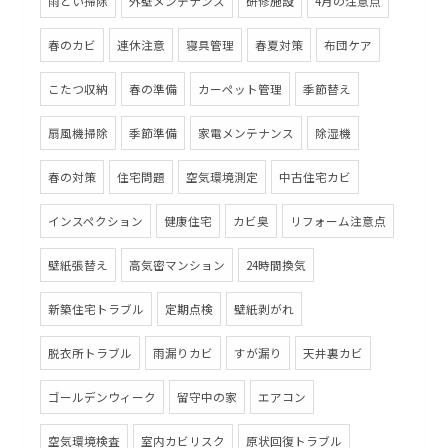
雨どい掃除
外壁メンテナンス
研修施設
4月の注意点
春のカビ
連休注意
寝具管理
春夏対策
布団ケア
こたつ収納
春の準備
カーペット管理
季節替え
扇風機掃除
季節準備
家電メンテナンス
除湿機
春の対策
住宅問題
空気環境測定
中古住宅カビ
インスペクション
健康住宅
カビ臭
リフォーム注意点
壁紙張替え
高気密マンション
24時間換気
新築住宅トラブル
定期点検
壁紙剥がれ
脱衣所トラブル
雨漏りカビ
すが漏り
天井裏カビ
ゴールデンウィーク
留守中の家
エアコン
空気環境検査
室内カビリスク
原状回復トラブル