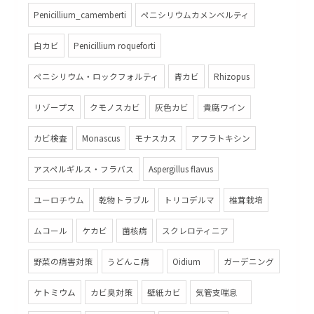
Penicillium_camemberti
ペニシリウムカメンベルティ
白カビ
Penicillium roqueforti
ペニシリウム・ロックフォルティ
青カビ
Rhizopus
リゾープス
クモノスカビ
灰色カビ
貴腐ワイン
カビ検査
Monascus
モナスカス
アフラトキシン
アスペルギルス・フラバス
Aspergillus flavus
ユーロチウム
乾物トラブル
トリコデルマ
椎茸栽培
ムコール
ケカビ
菌核病
スクレロティニア
野菜の病害対策
うどんこ病
Oidium
ガーデニング
ケトミウム
カビ臭対策
壁紙カビ
気管支喘息