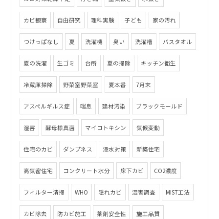
カビ観察
自由研究
理科実験
子ども
家の汚れ
つけっぱなし
夏
洗濯機
臭い
洗濯槽
バスタオル
夏の洗濯
生ゴミ
台所
夏の掃除
キッチン衛生
冷蔵庫掃除
野菜室野菜室
夏本番
7月末
アスペルギルス症
喘息
建材汚染
ブラックモールド
湿害
酵母様真菌
マイコトキシン
気候変動
住宅のカビ
ダンプネス
浸水対策
新築住宅
高気密住宅
コンクリート水分
床下カビ
CO2濃度
フィルター清掃
WHO
隠れカビ
湿害調査
MIST工法
カビ除去
防カビ施工
薬剤安全性
施工品質