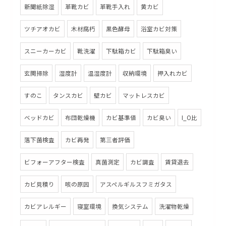
新聞紙除湿
革靴カビ
革靴手入れ
黄カビ
ツチアオカビ
木材腐朽
黒色酵母
浴室カビ対策
スニーカーカビ
靴洗濯
下駄箱カビ
下駄箱臭い
玄関掃除
湿度計
温湿度計
収納環境
押入れカビ
すのこ
タンスカビ
壁カビ
マットレスカビ
ベッドカビ
布団乾燥機
カビ基準値
カビ臭い
I_O比
落下菌検査
カビ再発
第三者評価
ビフォーアフター検査
真菌測定
カビ調査
賃貸退去
カビ見積り
咳の原因
アスペルギルスフミガタス
カビアレルギー
寝室環境
換気システム
洗濯物乾燥