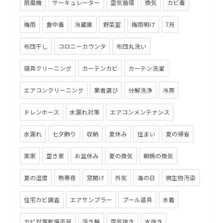
扇風機
サーキュレーター
空気循環
換気
カビ毒
梅雨
食中毒
冷蔵庫
野菜室
梅雨明け
7月
布団干し
コロニーカウンタ
布団丸洗い
寝具クリーニング
カーテンカビ
カーテン洗濯
エアコンクリーニング
業者選び
分解洗浄
冷房
ドレンホース
水漏れ対策
エアコンメンテナンス
水漏れ
七夕飾り
収納
夏休み
住まい
夏の帰省
実家
空き家
お盆休み
夏の換気
朝晩の換気
夏の湿度
熱帯夜
窓開け
外気
海の日
微生物汚染
住宅カビ調査
エアサンプラー
プール道具
水着
カビ対策乾燥不足
浮き輪
空気抜き
水抜き