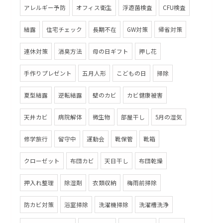
アレルギー予防
オフィス衛生
浮遊菌検査
CFU検査
結露
住宅チェック
長期不在
GW対策
帰省対策
連休対策
消臭方法
母の日ギフト
押し花
手作りプレゼント
五月人形
こどもの日
掃除
夏型結露
逆転結露
壁のカビ
カビ健康被害
天井カビ
病院解体
微生物
部屋干し
5月の湿気
修学旅行
留守中
運動会
靴保管
靴箱
クローゼット
布団カビ
天日干し
布団乾燥
押入れ整理
除湿剤
衣類収納
梅雨前掃除
防カビ対策
浴室掃除
洗濯機掃除
洗濯槽洗浄