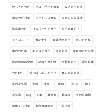
押し入れカビ
クローゼット湿気
収納カビ対策
寝具カビ対策
マットレス湿気
寝室の空気環境
浴室黒カビ
ゴムパッキンカビ
カビ再発防止
チョコレート
食品衛生
観葉植物カビ
室内カビ臭
車内カビ臭
エアコンカビ
湿気対策
保育園カビ対策
施設加湿器管理
結露と微生物
水漏れカビ
漏水乾燥
カビ取り
引っ越し前チェック
春の湿気対策
室内空気質
大阪
神奈川
愛知
（IAQ）
埼玉
空気質
IAQ
千葉
兵庫県
北海道
冬の洗濯物
部屋干し対策
室内湿度管理
生乾き臭