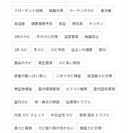
クローゼット収納
結露対策
カーテンのカビ
食洗機
加湿器
健康被害予防
負圧
換気扇
キッチン
2月のカビ
冬のカビ対策
湿度管理
結露防止
2月 カビ
冬カビ
カビ予防
住まいの健康
節分
食品のカビ
衛生管理
カビ臭い原因
部屋の酸っぱい臭い
ニオイカビ検査
加湿器カビ対策
微生物検査
室内環境管理
エアコン暖房
室内空気環境
室内カビ
咳・鼻炎の原因
住環境トラブル
内見 カビ チェック
中古住宅 カビ
賃貸 退去 トラブル
黒カビ再発
カビ取り剤が効かない
壁紙カビ対策