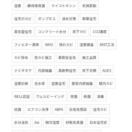
湿害
酵母様真菌
マイコトキシン
気候変動
住宅のカビ
ダンプネス
浸水対策
新築住宅
高気密住宅
コンクリート水分
床下カビ
CO2濃度
フィルター清掃
WHO
隠れカビ
湿害調査
MIST工法
カビ除去
防カビ施工
薬剤安全性
施工品質
ナミダタケ
内部結露
高断熱住宅
床下点検
AIJES
湿害診断
含水率
湿害住宅
夏型内部結露
壁内カビ
WELL認証
ウェルビーイング
除菌
殺菌
消毒
抗菌
エアコン洗浄
ABPA
日和見感染
住宅カビ
水分活性
Aw
相対湿度
好乾性真菌
日本住宅史