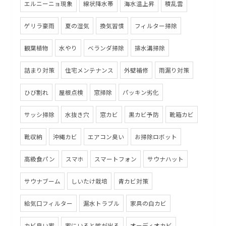
エルニーニョ現象
線状降水帯
海水温上昇
積乱雲
ゲリラ豪雨
夏の湿気
換気習慣
フィルター掃除
観葉植物
水やり
ベランダ掃除
排水溝掃除
詰まり対策
住宅メンテナンス
外壁補修
雨漏り対策
ひび割れ
屋根点検
窓掃除
パッキン劣化
サッシ掃除
水抜き穴
窓カビ
黒カビ予防
靴箱カビ
靴収納
沖縄カビ
エアコン臭い
お掃除ロボット
高級食パン
スマホ
スマートフォン
サウナハット
サウナブーム
しいたけ栽培
青カビ対策
給気口フィルター
漏水トラブル
家具の白カビ
カビ臭い家
家にいると咳が出る
オーディオカビ