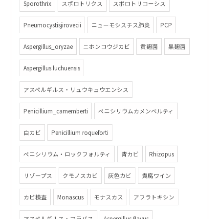
Sporothrix
スポロトリクス
スポロトリコーシス
Pneumocystisjirovecii
ニューモシスチス肺炎
PCP
Aspergillus_oryzae
ニホンコウジカビ
黄麹菌
黒麹菌
Aspergillus luchuensis
アスペルギルス・リュウキュウエンシス
Penicillium_camemberti
ペニシリウムカメンベルティ
白カビ
Penicillium roqueforti
ペニシリウム・ロックフォルティ
青カビ
Rhizopus
リゾープス
クモノスカビ
灰色カビ
貴腐ワイン
カビ検査
Monascus
モナスカス
アフラトキシン
アスペルギルス・フラバス
Aspergillus flavus