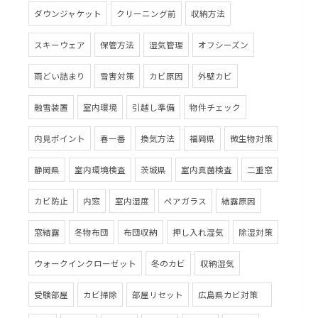
ダウンジャケット
クリーニング前
収納方法
スキーウェア
保管方法
湿気管理
オフシーズン
雨どい詰まり
雪害対策
カビ原因
外壁カビ
融雪装置
室内環境
引越し準備
物件チェック
内見ポイント
春一番
換気方法
福岡県
微生物対策
静岡県
室内環境検査
茨城県
室内真菌検査
二重窓
カビ防止
内窓
室内湿度
ペアガラス
結露原因
窓結露
冬物布団
布団収納
押し入れ湿気
除湿対策
ウォークインクローゼット
冬のカビ
収納湿気
受験部屋
カビ掃除
部屋リセット
広島県カビ対策