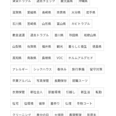
賃貸トラブル
退去チェック
鹿児島県
沖縄県
滋賀県
愛媛県
長崎県
奈良県
大分県
岩手県
石川県
宮崎県
山形県
富山県
カビトラブル
敷金返還
退去トラブル
香川県
秋田県
和歌山県
山梨県
佐賀県
福井県
観光
暮らしと衛生
徳島県
高知県
鳥取県
島根県
VOC
ホルムアルデヒド
アレルギー
シックハウス
春休み
旅行準備
留守対策
卒業アルバム
写真保管
長期保存
就職スーツ
衣類保管
新社会人
部屋環境
引越し
新生活
転勤
社宅
住環境
彼岸
墓参り
仏壇
冬物コート
クリーニング
春分の日
大掃除
書類整理
年度末