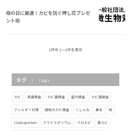
母の日に最適！カビを防ぐ押し花プレゼ
ント術
1件中 1～1件を表示
タグ
Tags
カビ
真菌検査
カビ菌検査
室内検査
カビ菌調査
アレルギー対策
建物のカビ検査
くしゃみ
鼻水
咳
Cladosporium
クラドスポリウム
クロカビ
黒カビ