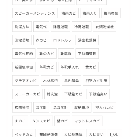
スピーカーメンテナンス
梅雨カビ
梅雨入り
梅雨換気
洗濯方法
電気代
除湿運転
冷房運転
衣類乾燥機
洗濯環境
赤カビ
ロドトルラ
浴室乾燥機
電気代節約
靴のカビ
靴乾燥
下駄箱管理
新聞紙除湿
革靴カビ
革靴手入れ
黄カビ
ツチアオカビ
木材腐朽
黒色酵母
浴室カビ対策
スニーカーカビ
靴洗濯
下駄箱カビ
下駄箱臭い
玄関掃除
湿度計
温湿度計
収納環境
押入れカビ
すのこ
タンスカビ
壁カビ
マットレスカビ
ベッドカビ
布団乾燥機
カビ基準値
カビ臭い
I_O比