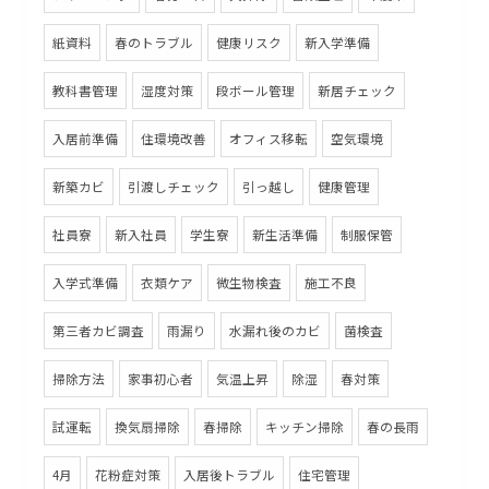
紙資料
春のトラブル
健康リスク
新入学準備
教科書管理
湿度対策
段ボール管理
新居チェック
入居前準備
住環境改善
オフィス移転
空気環境
新築カビ
引渡しチェック
引っ越し
健康管理
社員寮
新入社員
学生寮
新生活準備
制服保管
入学式準備
衣類ケア
微生物検査
施工不良
第三者カビ調査
雨漏り
水漏れ後のカビ
菌検査
掃除方法
家事初心者
気温上昇
除湿
春対策
試運転
換気扇掃除
春掃除
キッチン掃除
春の長雨
4月
花粉症対策
入居後トラブル
住宅管理