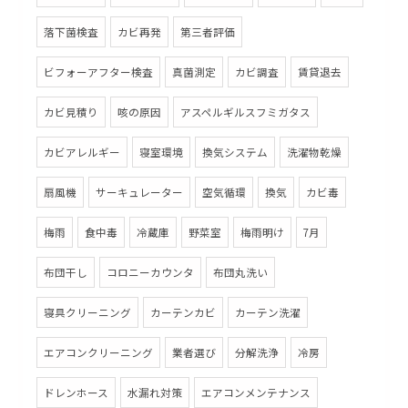
落下菌検査
カビ再発
第三者評価
ビフォーアフター検査
真菌測定
カビ調査
賃貸退去
カビ見積り
咳の原因
アスペルギルスフミガタス
カビアレルギー
寝室環境
換気システム
洗濯物乾燥
扇風機
サーキュレーター
空気循環
換気
カビ毒
梅雨
食中毒
冷蔵庫
野菜室
梅雨明け
7月
布団干し
コロニーカウンタ
布団丸洗い
寝具クリーニング
カーテンカビ
カーテン洗濯
エアコンクリーニング
業者選び
分解洗浄
冷房
ドレンホース
水漏れ対策
エアコンメンテナンス