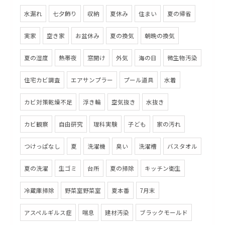
水漏れ
七夕飾り
収納
夏休み
住まい
夏の帰省
実家
空き家
お盆休み
夏の換気
朝晩の換気
夏の湿度
熱帯夜
窓開け
外気
海の日
微生物汚染
住宅カビ調査
エアサンプラー
プール道具
水着
カビ対策乾燥不足
浮き輪
空気抜き
水抜き
カビ観察
自由研究
理科実験
子ども
家の汚れ
つけっぱなし
夏
洗濯機
臭い
洗濯槽
バスタオル
夏の洗濯
生ゴミ
台所
夏の掃除
キッチン衛生
冷蔵庫掃除
野菜室野菜室
夏本番
7月末
アスペルギルス症
喘息
建材汚染
ブラックモールド