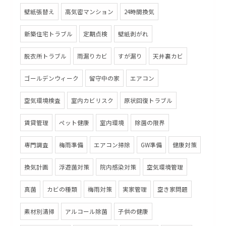
壁紙張替え
高気密マンション
24時間換気
新築住宅トラブル
定期点検
壁紙剥がれ
脱衣所トラブル
雨漏りカビ
すが漏り
天井裏カビ
ゴールデンウィーク
留守中の家
エアコン
空気環境検査
室内カビリスク
原状回復トラブル
賃貸管理
ペット健康
室内環境
除菌の限界
専門調査
梅雨準備
エアコン掃除
GW準備
健康対策
換気計画
浮遊菌対策
院内感染対策
空気環境管理
真菌
カビの種類
梅雨対策
実家管理
空き家問題
素材別清掃
アルコール除菌
子供の健康