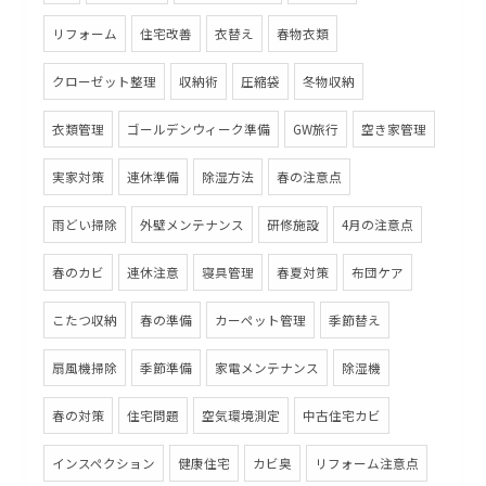
リフォーム
住宅改善
衣替え
春物衣類
クローゼット整理
収納術
圧縮袋
冬物収納
衣類管理
ゴールデンウィーク準備
GW旅行
空き家管理
実家対策
連休準備
除湿方法
春の注意点
雨どい掃除
外壁メンテナンス
研修施設
4月の注意点
春のカビ
連休注意
寝具管理
春夏対策
布団ケア
こたつ収納
春の準備
カーペット管理
季節替え
扇風機掃除
季節準備
家電メンテナンス
除湿機
春の対策
住宅問題
空気環境測定
中古住宅カビ
インスペクション
健康住宅
カビ臭
リフォーム注意点