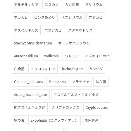
アルテルナリア
ススカビ
カビ対策
フサリウム
アカカビ
ピンクぬめり
ペニシリウム
アオカビ
アスペルギルス
コウジカビ
スタキボトリス
Stachybotrys chartarum
オーレオバシジウム
Aureobasidium
Wallemia
ワレミア
アズキイロカビ
白癬菌
トリコフィトン
Trichophyton
カンジダ
Candida_albicans
Malassezia
マラセチア
常在菌
Aspergillus fumigatus
アスペルギルス・フミガタス
肺アスペルギルス症
クリプトコックス
Cryptococcus
鳩の糞
Exophiala（エクソフィアラ）
黒色真菌