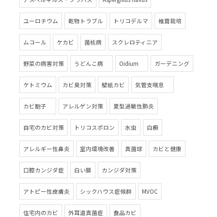
ユーロチウム
乾物トラブル
トリコデルマ
椎茸栽培
ムコール
ケカビ
菌核病
スクレロティニア
野菜の病害対策
うどんこ病
Oidium
ガーデニング
ケトミウム
カビ臭対策
壁紙カビ
気管支喘息
カビ胞子
アレルゲン対策
夏型過敏性肺炎
自宅のカビ対策
トリコスポロン
水虫
白癬
アレルギー性鼻炎
室内環境改善
真菌球
カビと健康
口腔カンジダ症
白い膜
カンジダ対策
アトピー性皮膚炎
シックハウス症候群
MVOC
住宅内のカビ
外耳道真菌症
食品カビ