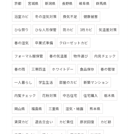
京都
宮城県
新潟県
長野県
岐阜県
群馬県
浴室カビ
冬の湿気対策
換気不足
健康被害
ひな祭り
ひな人形保管
防カビ
3月カビ
気温差対策
春の湿気
卒業式準備
クローゼットカビ
フォーマル服保管
春の気温差
物件選び
内見チェック
春の雨
三寒四温
ホワイトデー
食品保存
春の管理
一人暮らし
学生生活
部屋のカビ
新築マンション
内覧チェック
花粉対策
中古住宅
住宅購入
栃木県
岡山県
福島県
三重県
湿気・結露
熊本県
賃貸カビ
退去立会い
カビ責任
原状回復
カビ跡